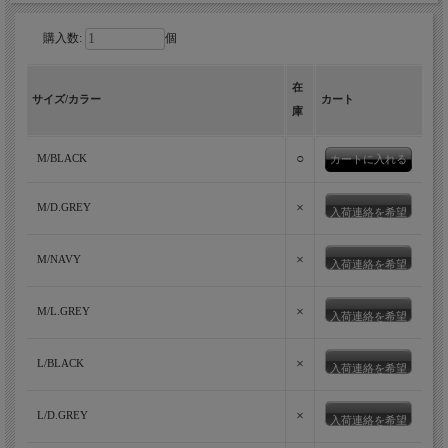
購入数:
個
在
繊細で非常に滑らかなエクストラファイ
サイズ/カラー
カート
庫
ンメリノを使用した贅沢なハーフジップ
ニット。
○
M/BLACK
MOONCASTLE冬の定番、12ゲージの高級ウールの代名詞「エク
×
M/D.GREY
入荷連絡を希望
ストラファインメリノウール」を贅沢に使用したハーフジップニ
ット。目の細かい上品な編みたてに、ジップの開け閉めで印象や
×
M/NAVY
着こなしを変えられる万能アイテムです。
入荷連絡を希望
×
M/L.GREY
入荷連絡を希望
×
L/BLACK
入荷連絡を希望
×
L/D.GREY
入荷連絡を希望