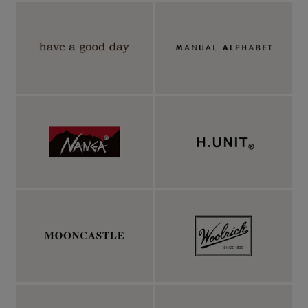
ジャケットのインナーにピッタリなサイズ感、開
閉できるハーフジップで着こなしの幅も広がる。
サイズ感は細すぎずゆったりしすぎないレギュラーなフィット
感。リブで程よく締めた袖口は、ジャケットを着用しても袖口が
中に折れにくいのが特徴。裾も同様にリブ入りで、タックインし
なくても腰にフィットし、だらしなく見えません。特徴的なジッ
プは、上まで閉めれば防寒性が高くて上品でスマートな雰囲気
に。少し開けてシャツやカットソーをのぞかせれば、抜け感のあ
るカジュアルスタイルに。その日の気分や気温に合わせてアレン
ジを楽しめます。イマのカジュアルな雰囲気でゆったりと着用し
たい場合は、ワンサイズ、ツーサイズ上げて着用するのもアリ。