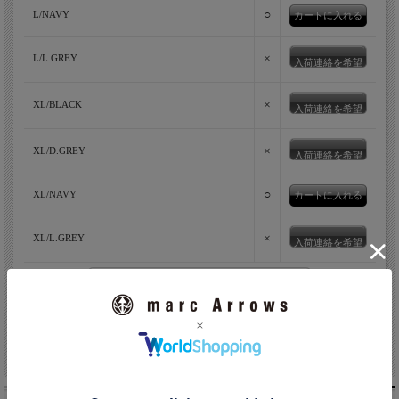
○
L/NAVY
×
L/L.GREY
入荷連絡を希望
×
XL/BLACK
入荷連絡を希望
×
XL/D.GREY
入荷連絡を希望
○
XL/NAVY
老舗ニット工場発のニットウェアブランドMOON
×
XL/L.GREY
CASTLE(ムーンキャッスル)
入荷連絡を希望
MOONCASTLE(ムーンキャッスル)は、大阪市内から１時間程
の、海や山に囲まれたのどかな大阪府南部の岬町にある、1966年
創業のニット工場が新たにスタートしたメンズニットブランドで
返品についての詳細はこちら
す。MOONCASTLEで作られる商品は、一部を除き全てが月城の
友達にメールですすめる
自社工場である大阪府南部の岬町で作られています。
編み地開発、編み出し、仮プレス、リンキング、洗濯などニット
を作るには多くの工程があります。全ての工程において、「細部