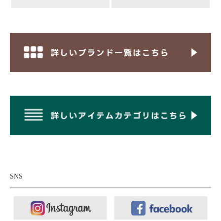
かな着心地を保ってくれます。さらにシワの回復性にも優れてい
るため、型崩れしにくく、気軽に扱えるのも嬉しいポイント。さ
らに、この生地の大きな魅力がリネン混ならではの風合い。ポリ
エステルとナイロンをベースにリネンをブレンドすることで、軽
さや扱いやすさを持ちながらも、天然素材らしいざっくりとした
表情と色の奥行きをしっかり感じられます。ざっくりとした見た
目と、シャリっとしたドライなタッチで、暑い時期でも構わず袖
を通せる生地感です。
暑い最中でもさらっと着られて、涼しい。それでいて、上品。そ
してカラーリングも、やわらかいイエロー、杢感のあるネイビ
ー、ほんのり緑がかったグレーと、絶妙。一見難しく見える色味
ですが、夏にはこれくらい爽やかな色味がちょうどいい。インナ
ー使いでもしっかり活躍してくれて、着るだけで気分が上がる。
夏が来るのを楽しみにさせてくれるニットです。
SNS