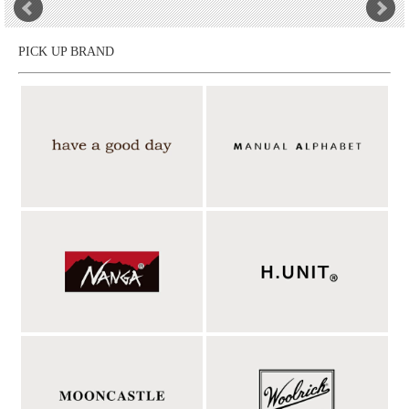
め派」のための一枚。
上品な見た目なのに、真夏でもさらっと着られるSogliaの
PICK UP BRAND
「NACHO Georgette Knit T」。通常のクルーネックよりもやや高
さを持たせたモックネックが特徴で、ジャケットやシャツとの相
性は抜群。詰まった首元の高さが襟と同じくらいになり、上品な
スタイリングに。身幅には適度なゆとりがあり、体のラインを拾
いすぎないリラックスしたシルエット。肩まわりはすっきりと収
まるものの窮屈感はなく、ほどよく力が抜けて見えるので、ゆっ
たりしたデニムやイージーパンツと合わせても、一枚着としてし
っかり成立してくれます。さらに、袖口と裾はリブ仕様にするこ
とで、レイヤードした際にはモタつかず、すっきりしたシルエッ
トに。裾のリブも絶妙な締まり具合で、ゆるく腰回りにたまり、
ほどよくリラックス感を出してくれます。