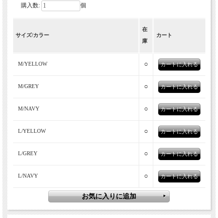
購入数:
個
シャリっとドライで涼しい。上品な見た
在
目のモックネックニット。
サイズ/カラー
カート
庫
○
M/YELLOW
○
M/GREY
○
M/NAVY
○
L/YELLOW
soglia（ソリア）
○
L/GREY
ソリアは主に、ヨーロッパの厳選された上質なニット糸を使い、
日本の職人が丁寧に編み上げているニットブランドです。柔らか
○
L/NAVY
な質感、上質で表情のある糸が、個性的な製品を生み出していま
す。現在はニット以外にも、カットソーやパンツなど国内での生
産にこだわった製品を生み出しています。