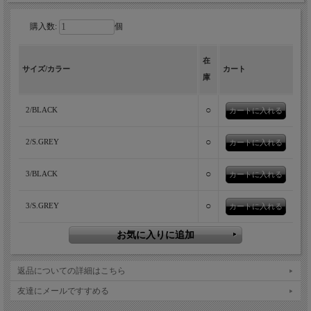
購入数:
個
在
サイズ/カラー
カート
庫
MANUAL ALPHABETの伝説的なモデル、
フードシャツを当店別注で完全復刻。
○
2/BLACK
約10年前、MANUAL ALPHABETの中でもひときわ人気を集めて
○
2/S.GREY
いた伝説的なモデル「TYPEWRITER HOOD SHIRTS（MA-J-
123）」。シャツ生地で仕立てたプルオーバーパーカーという、
○
3/BLACK
今思い返しても新鮮な一着で、シャツメーカーを前身に持つ
MANUAL ALPHABETらしさが詰まったモデルでした。実は私自
○
3/S.GREY
身もこのモデルの愛用者で、かなり長い間着続けてきました。た
だ、さすがに10年近く経つと生地にはヤレ感が出てくるし、シル
エットも当時のものなので、今の気分とは少しズレてきてしまっ
ていて。「そろそろ買い替えたいな」と思っても、すでに廃番。
もう手に入らない。じゃあ、欲しいなら別注して作ってもらえば
返品についての詳細はこちら
いいじゃないか。ということで、会社の資金を使いながら、かな
友達にメールですすめる
り個人的な欲望を全開にして復活させたのがこのモデルです