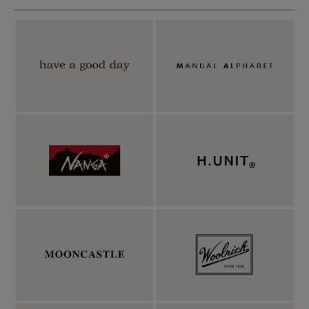
MANUAL ALPHABET（マニュアルアルファベット）はシャツを
基本としたメーカー発国産ブランド。MANUAL ALPHABET（マ
ニュアルアルファベット）は"点字"を意味し、 実際に手に取って
商品の良さを確かめて欲しいという想いから名づけられていま
す。メーカーだからこそ、気付くヒントを基にクオリティ、コス
トを大事にし、 高いから良い、安いから悪いでなく、時代の流
れにあった、最適なバランスを探求しています。ディテールとシ
ルエットのデザイン性を兼ね備えることで生まれる「佇まい」を
大事に、「大人が楽しくなるシャツ」を創り続けていきます。