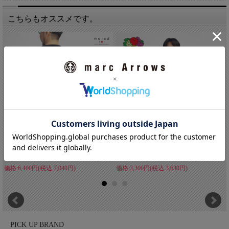
（笑）。基本的な仕様は当時のままですが、シルエットは今の気
分に合わせてゆったりと調整。よりリラックスして着られるよ
こちらもオススメです。
う、アップデートしています。当店でしか手に入らないこの別注
モデル、当時このシャツパーカーを探していた方はもちろん、初
めて目にする方にも、ぜひ手に取ってほしい一着です。
Mared マレッド ボールバイオ加工 ...
FRUIT OF THE LOOM フル...
価格:6,400円(税込 7,040円)
価格:3,300円(税込 3,630円)
MANUAL ALPHABET(マニュアルアルファベッ
ト)
PICK UP BRAND