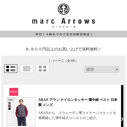
８,８００円以上のお買い上げで送料無料！
1 / 1ページ
（全3件）
NEW
ARAN アラン ナイロンタッサー 薄中綿 ベスト 日本
製 メンズ
ARANから、スウェーデン軍ライナージャケットを
再構築した薄中綿入りベストのご紹介。