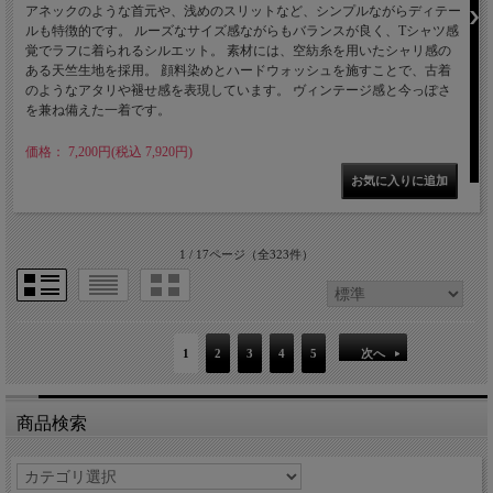
アネックのような首元や、浅めのスリットなど、シンプルながらディテー
ルも特徴的です。 ルーズなサイズ感ながらもバランスが良く、Tシャツ感
覚でラフに着られるシルエット。 素材には、空紡糸を用いたシャリ感の
ある天竺生地を採用。 顔料染めとハードウォッシュを施すことで、古着
のようなアタリや褪せ感を表現しています。 ヴィンテージ感と今っぽさ
を兼ね備えた一着です。
価格： 7,200円(税込 7,920円)
1 / 17ページ
（全323件）
1
2
3
4
5
次へ
商品検索