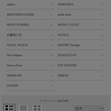
miffew
MOBTARIA
MOISTHROUGH360
molle shoes
MONT KEMMEL
MOON CASTLE
内藤熊八作
NANGA
NAVAL WATCH
NEEDBY heritage
New Balance
NEWHATTAN
Nuovo Nicar
OFF SESSION
OMNIGOD
ORIENS
OWDEN
1 / 17ページ
（全323件）