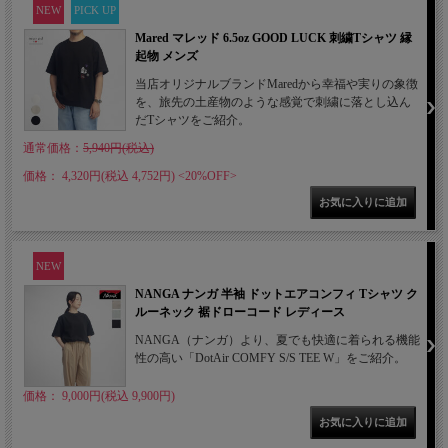
NEW
PICK UP
Mared マレッド 6.5oz GOOD LUCK 刺繍Tシャツ 縁
起物 メンズ
当店オリジナルブランドMaredから幸福や実りの象徴
を、旅先の土産物のような感覚で刺繍に落とし込ん
だTシャツをご紹介。
通常価格：
5,940円(税込)
価格： 4,320円(税込 4,752円)
<20%OFF>
NEW
NANGA ナンガ 半袖 ドットエアコンフィ Tシャツ ク
ルーネック 裾ドローコード レディース
NANGA（ナンガ）より、夏でも快適に着られる機能
性の高い「DotAir COMFY S/S TEE W」をご紹介。
価格： 9,000円(税込 9,900円)