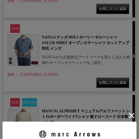
価格： 13,000円(税込 14,300円)
NEW
NANGA ナンガ HOLI ホーリー サルーシャツ
SALUD SHIRT オープンカラーシャツ セットアップ
対応 メンズ
NANGAから幻想的なアートワークを落とし込んだ総
柄のオープンカラーシャツをご紹介。
価格： 15,000円(税込 16,500円)
NEW
PICK UP
MANUAL ALPHABET マニュアルアルファベット レ
トロボーダーワイドTシャツ 裾ドローコード 日本製
メンズ
MANUAL ALPHABETからレトロなボーダー生地と
裾のスピンドルが特徴のワイドシルエットTシャツを