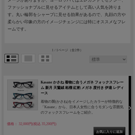
メージがありますが、ヨーロッパではエレガントでセクシー、
ファッショナブルに見せるアイテムとして高い人気を誇りま
す。丸い輪郭をシャープに見せる効果があるので、丸顔の方や
柔らかい印象の方のイメ―ジチェンジには特にオススメなフレ
ームです。
1 / 1ページ
（全2件）
Kasane かさね 着物に合うメガネ フォックスフレー
ム 新月 天鵞絨 柘榴 紅豹 メガネ 度付き 伊達 レディ
ース
着物の襲(かさね)をイメージしたカラーが特徴的な
「Kasane」から、日本人女性に合うモダンな雰囲気
のフォックスフレームをご紹介。
価格： 32,000円(税込 35,200円)