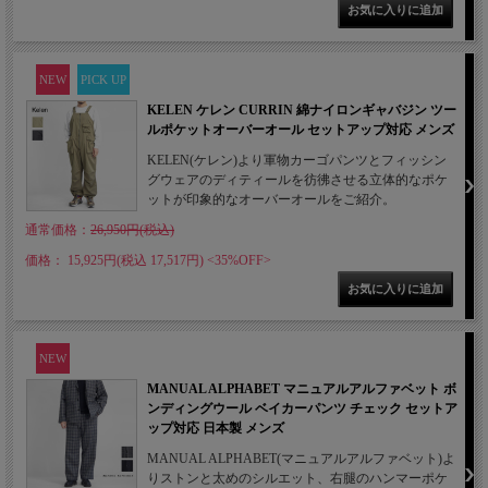
NEW
PICK UP
KELEN ケレン CURRIN 綿ナイロンギャバジン ツー
ルポケットオーバーオール セットアップ対応 メンズ
KELEN(ケレン)より軍物カーゴパンツとフィッシン
グウェアのディティールを彷彿させる立体的なポケ
ットが印象的なオーバーオールをご紹介。
通常価格：
26,950円(税込)
価格： 15,925円(税込 17,517円)
<35%OFF>
NEW
MANUAL ALPHABET マニュアルアルファベット ボ
ンディングウール ベイカーパンツ チェック セットア
ップ対応 日本製 メンズ
MANUAL ALPHABET(マニュアルアルファベット)よ
りストンと太めのシルエット、右腿のハンマーポケ