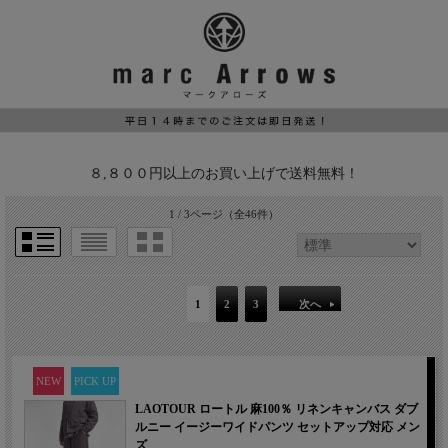
８,８００円以上のお買い上げで送料無料！
1 / 3ページ
（全46件）
1
2
3
次へ
NEW
PICK UP
LAOTOUR ロートル 麻100％ リネンキャンバス ダブ
ルニー イージーワイドパンツ セットアップ対応 メン
ズ