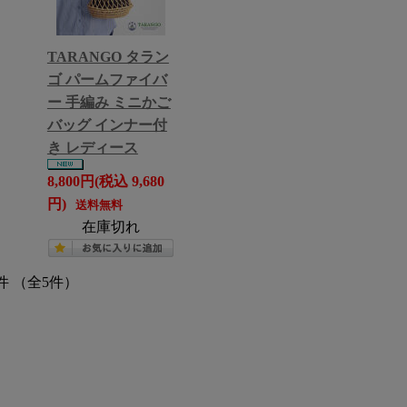
TARANGO タラン
ゴ パームファイバ
ー 手編み ミニかご
バッグ インナー付
き レディース
8,800円(税込 9,680
円)
送料無料
在庫切れ
件 （全5件）