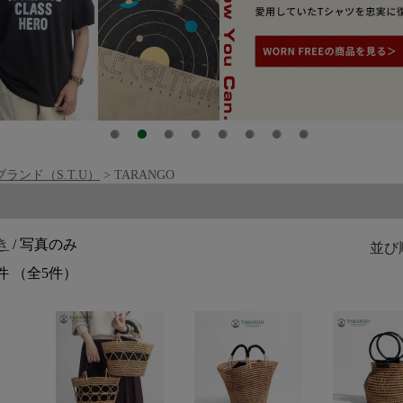
ブランド（S.T.U）
> TARANGO
覧
き
/ 写真のみ
並び
件 （全5件）