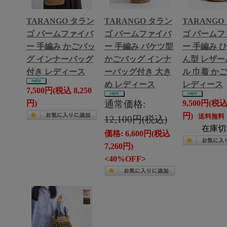
TARANGO タラン
TARANGO タラン
TARANGO
ゴ パームファイバ
ゴ パームファイバ
ゴ パームフ
ー 手編み かごバッ
ー 手編み バケツ型
ー 手編み 
グ インナーバッグ
かごバッグ インナ
ん型 レザー
付き レディース
ーバッグ付き 大き
ル 巾着 か
め レディース
レディース
7,500円(税込 8,250
円)
通常価格:
9,500円(税込 
円)
送料無料
12,100円(税込)
在庫切
価格: 6,600円(税込
7,260円)
<40%OFF>