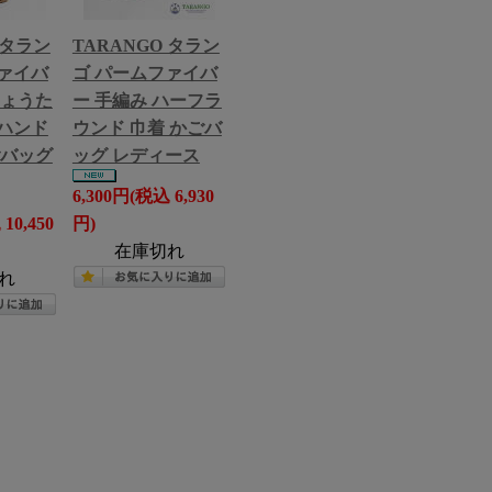
 タラン
TARANGO タラン
ァイバ
ゴ パームファイバ
ひょうた
ー 手編み ハーフラ
ハンド
ウンド 巾着 かごバ
ごバッグ
ッグ レディース
6,300円(税込 6,930
10,450
円)
在庫切れ
れ