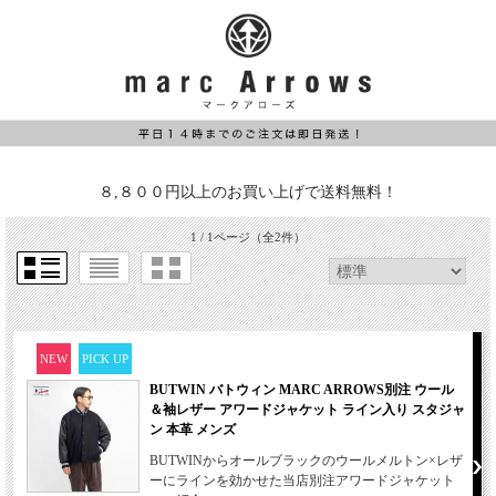
８,８００円以上のお買い上げで送料無料！
1 / 1ページ
（全2件）
NEW
PICK UP
BUTWIN バトウィン MARC ARROWS別注 ウール
＆袖レザー アワードジャケット ライン入り スタジャ
ン 本革 メンズ
BUTWINからオールブラックのウールメルトン×レザ
ーにラインを効かせた当店別注アワードジャケット