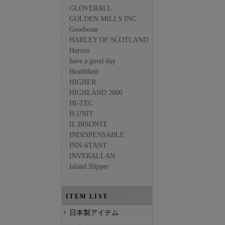
GLOVERALL
GOLDEN MILLS INC.
Goodwear
HARLEY OF SCOTLAND
Harriss
have a good day
Healthknit
HIGHER
HIGHLAND 2000
HI-TEC
H.UNIT
IL BISONTE
INDISPENSABLE
INN-STANT
INVERALLAN
Island Slipper
ITEM LIST
日本製アイテム