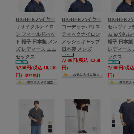
HIGHER ハイヤー
HIGHER ハイヤー
HIGHER 
リサイクルナイロ
コーデュラバリス
セルヴィッ
ン フィールドハッ
ティックナイロン
ム 6パネル
ト 帽子 日本製 メン
メッシュキャップ
帽子 日本製
ズ レディース ユニ
日本製 メンズ
レディース 
セックス
ックス
7,600円(税込 8,360
9,300円(税込 10,230
円)
7,900円(税込 
円)
円)
送料無料