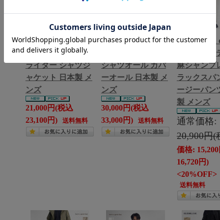
Harriss ハリス テイ
H.UNIT エイチユ
have a good
ラーカーデ タイプ
ニット ストライプ
ブアグッドデ
ライター シャツジ
シャツオール カバ
麻シャンブレ
ャケット 日本製 メ
ーオール 日本製 メ
ラックスパン
ンズ
ンズ
ージーパンツ
製 メンズ
21,000円(税込
30,000円(税込
23,100円)
33,000円)
通常価格:
送料無料
送料無料
20,900円
価格: 15,2
16,720円)
<20%OFF>
送料無料