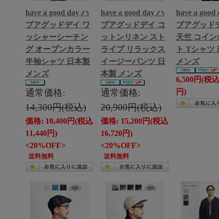
have a good day ハ
have a good day ハ
have a good
ブアグッドデイ ワ
ブアグッドデイ コ
ブアグッドデ
ッシャーシーチン
ットンリネン スト
天竺 コイン
グ オープンカラー
ライプ リラックス
ト Tシャツ
半袖シャツ 日本製
イージーパンツ 日
メンズ
メンズ
本製 メンズ
6,500円(税込 
通常価格:
通常価格:
円)
14,300円(税込)
20,900円(税込)
価格: 10,400円(税込
価格: 15,200円(税込
11,440円)
16,720円)
<20%OFF>
<20%OFF>
送料無料
送料無料