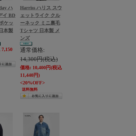
 day ハ
Harriss ハリス スウ
イ BD
ェットライク クル
ポケッ
ーネック ミニ裏毛
 日本製
Tシャツ 日本製 メ
ンズ
7,150
通常価格:
14,300円(税込)
価格: 10,400円(税込
11,440円)
<20%OFF>
送料無料