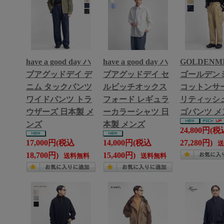
have a good day ハ
have a good day ハ
GOLDENM
ブアグッドデイ デ
ブアグッドデイ セ
ゴールデン
ニム タックパンツ
ルビッチオックス
コットンサー
ワイドパンツ トラ
フォード レギュラ
リティッシ
ウザーズ 日本製 メ
ーカラーシャツ 日
ゴパンツ メ
ンズ
本製 メンズ
24,800円(税
17,000円(税込
14,000円(税込
27,280円)
18,700円)
15,400円)
送料無料
送料無料