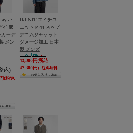
 day ハ
H.UNIT エイチユ
イ 麻
ニット P-44 ネップ
ネンカーデ
デニムジャケット
製 メン
ダメージ加工 日本
製 メンズ
43,000円(税込
47,300円)
送料無料
(税込)
00円(税込