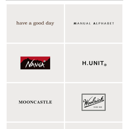
スコットンは綿100%の天然繊維で、地球にも優しいエコな製造
工程で作られています。
そのアイスコットンを用いた12ゲージの天竺ニット。編み目での
中でも上品な目面の持つ天竺編みにすることで、とっても品のあ
る表情です。洗いをかけ目を詰めているので、見た目には14ゲー
ジほどの、さらに細かく上品なハイゲージニットの見え方もして
います。
着てみるとひんやりと、カラッとして、暑い時期には袖を通した
瞬間に心地よい。サイズ感に関しては、画像で私（身長170cm 体
重62kg ウエスト78cm 標準体型 なで肩、肩幅狭め）でサイズMを
着用していますがジャスト～気持ちゆとりのある身幅で着丈は少
し長めといった印象。個人的にはカジュアルシーンでゆったりと
着用したいので、Lの方が好みにはなります。洗濯機洗いは推奨
ではありませんが、私はガンガン洗うタイプなので縮みを考えれ
ばXLでも良いかもしれません。春夏のMOONCASTLEと言えば
のアイスコットンシリーズ。これまでになかったTシャツタイプ
のデザインなので、よりラフに着用できます。ぜひお試しくださ
い。