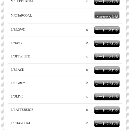
○
M/LATTEBEIGE
×
M/CHARCOAL
入荷連絡を希望
○
L/BROWN
○
L/NAVY
○
L/OFFWHITE
○
L/BLACK
老舗ニット工場発のニットウェアブランドMOON
○
L/L.GREY
CASTLE(ムーンキャッスル)
○
L/OLIVE
MOONCASTLEは、大阪市内から1時間程の、海や山に囲まれた
のどかな大阪府南部の岬町にある、1966年創業のニット工場が新
○
L/LATTEBEIGE
たにスタートしたメンズニットブランドです。MOONCASTLEで
作られる商品は、一部を除き全てが月城の自社工場である大阪府
○
L/CHARCOAL
南部の岬町で作られています。