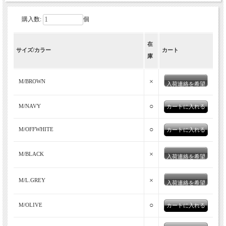
購入数:
個
スイス発のアイスコットンを使用した涼
在
しく着れるニットTEE。いつものアイス
サイズ/カラー
カート
庫
コットンシリーズよりゆったりさせたカ
ジュアルに着られる一着です。
×
M/BROWN
入荷連絡を希望
MOONCASTLE春夏の定番、麻の様な涼しげなシャリ感のあるド
○
M/NAVY
ライタッチで夏でもさらっと爽やかなアイスコットンシリーズよ
り、リラックスしたTシャツタイプの半袖ニットが2026年より新
○
M/OFFWHITE
登場。ニットと言えども暑苦しさはなくてビジカジスタイルにも
着用しやすい一着です。
×
M/BLACK
入荷連絡を希望
×
M/L.GREY
入荷連絡を希望
○
M/OLIVE