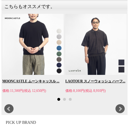
こちらもオススメです。
スイス発の接触冷感技術で、麻の様なシャリ感を
持つ夏でもさらっと爽やかなアイスコットン。
MOONCASTLE ムーンキャッスル ...
LAOTOUR スノーウォッシュ ハーフ...
暑い時期でも、涼しく快適にという事で、使用されている糸はア
価格:11,500円(税込 12,650円)
価格:8,100円(税込 8,910円)
イスコットンという糸。MOONCASTLEの春夏ニットでは定番と
して使われている糸ですね。アイスコットンとは、綿紡績で伝統
のあるスイスのスポエリー社が生み出した機能性綿素材で、特殊
加工を施すことにより、独特の麻の様なシャリ感とひんやりした
接触冷感があります。また多くの機能性素材が、ナイロンやポリ
PICK UP BRAND
エステル等の化学繊維で、化学品等が使用されていますが、アイ