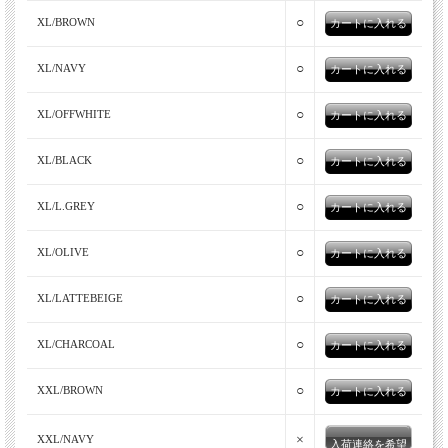
編み地開発、編み出し、仮プレス、リンキング、洗濯などニット
○
XL/BROWN
を作るには多くの工程があります。全ての工程において、「細部
に神が宿る」の精神を大切にし、一つ一つを丁寧に、人の手で、
○
XL/NAVY
想いを込めてつくられています。
○
XL/OFFWHITE
○
XL/BLACK
○
XL/L.GREY
○
XL/OLIVE
○
XL/LATTEBEIGE
○
XL/CHARCOAL
○
XXL/BROWN
×
XXL/NAVY
入荷連絡を希望