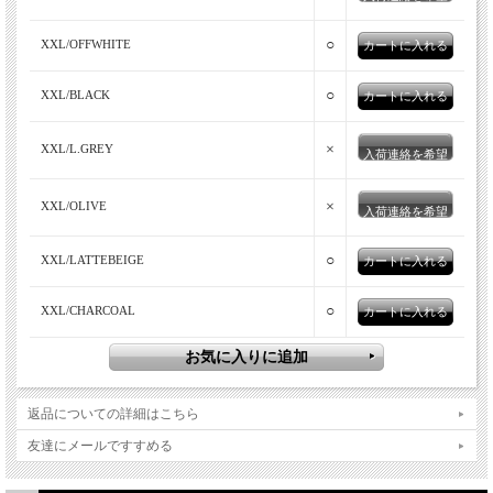
○
XXL/OFFWHITE
○
XXL/BLACK
袖、裾に絞りのないTシャツタイプの半袖ニット。
ビジネスシーンに使える製品が多いMOONCASTLEのアイスコッ
×
XXL/L.GREY
入荷連絡を希望
トンシリーズですが、今作は袖・裾に絞りがなく、全体的にリラ
ックスさせたTシャツタイプのデザイン「ICE COTTON RELAX
×
XXL/OLIVE
入荷連絡を希望
CREW NECK」。リラックスさせたとはいえ、ゆったりとビッグ
なシルエットでは決してなく、程よくゆったりでビジカジシーン
○
XXL/LATTEBEIGE
でも着用できるようなサイズ感。やや長めにとった裾はタックイ
ンもしやすいし、首元のリブは細幅で品の良さを感じさせてくれ
○
XXL/CHARCOAL
ます。
返品についての詳細はこちら
友達にメールですすめる