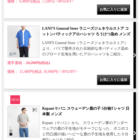
価格： 6,480円(税込 7,128円)
<40%OFF>
LANI’S General Store ラニーズジェネラルストア コ
ットンバティックアロハシャツ ろうけつ染め メンズ
LANI'S General Store（ラニーズジェネラルストア）
より、バリで製作された伝統的な本バティック染め
のブロード生地を用いたアロハシャツをご紹介。
通常価格：
24,200円(税込)
価格： 15,400円(税込 16,940円)
<30%OFF>
NEW
Kepani ケパニ スウェーデン鹿の子 5分袖Tシャツ 日
本製 メンズ
Kepani（ケパニ）から、スウェーデン軍のアンダー
ウェアの鹿の子生地がモチーフになった、ポコポコ
と凹凸感の強いヘビーな鹿の子生地を使用した５分
袖Tシャツをご紹介。