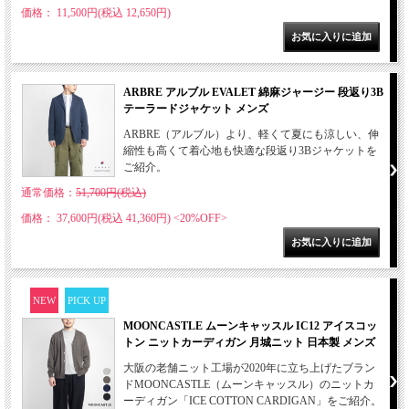
価格： 11,500円(税込 12,650円)
ARBRE アルブル EVALET 綿麻ジャージー 段返り3B
テーラードジャケット メンズ
ARBRE（アルブル）より、軽くて夏にも涼しい、伸
縮性も高くて着心地も快適な段返り3Bジャケットを
ご紹介。
通常価格：
51,700円(税込)
価格： 37,600円(税込 41,360円)
<20%OFF>
NEW
PICK UP
MOONCASTLE ムーンキャッスル IC12 アイスコッ
トン ニットカーディガン 月城ニット 日本製 メンズ
大阪の老舗ニット工場が2020年に立ち上げたブラン
ドMOONCASTLE（ムーンキャッスル）のニットカ
ーディガン「ICE COTTON CARDIGAN」をご紹介。