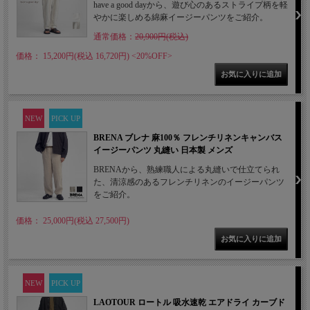
have a good dayから、遊び心のあるストライプ柄を軽
やかに楽しめる綿麻イージーパンツをご紹介。
通常価格：
20,900円(税込)
価格： 15,200円(税込 16,720円)
<20%OFF>
NEW
PICK UP
BRENA ブレナ 麻100％ フレンチリネンキャンバス
イージーパンツ 丸縫い 日本製 メンズ
BRENAから、熟練職人による丸縫いで仕立てられ
た、清涼感のあるフレンチリネンのイージーパンツ
をご紹介。
価格： 25,000円(税込 27,500円)
NEW
PICK UP
LAOTOUR ロートル 吸水速乾 エアドライ カーブド