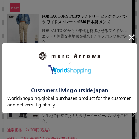
NEW
FOB FACTORY FOBファクトリー ビッグ チノパン
ツ ワイドストレート f0546 日本製 メンズ
FOB FACTORYから90年代を彷彿させるワイドシル
エットと無骨な生地感を融合したチノパンツをご紹
介。
価格： 18,000円(税込 19,800円)
NEW
PICK UP
FOB FACTORY FOBファクトリー F0545 インディゴ
ナイロン タックパンツ 裾ドローコード セットアップ
対応 日本製 メンズ
FOB FACTORYからインディゴ染のコットンナイロ
ン生地で仕立てたミリタリーイージーパンツをご紹
介。
通常価格：
24,200円(税込)
価格： 17,600円(税込 19,360円)
<20%OFF>