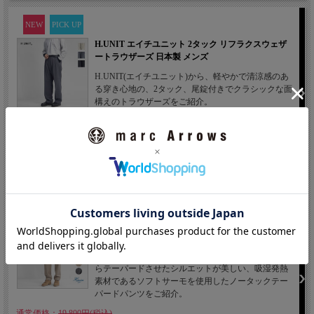
NEW
PICK UP
H.UNIT エイチユニット 2タック リフラクスウェザ
ートラウザーズ 日本製 メンズ
H.UNIT(エイチユニット)から、軽やかで清涼感のあ
る穿き心地の、2タック、尾錠付きでクラシックな面
構えのトラウザーズをご紹介。
通常価格：
24,200円(税込)
価格： 15,400円(税込 16,940円)
<30%OFF>
NEW
Harriss ハリス TRソフトサーモツイル テーパードパ
ンツ 日本製 メンズ
Harriss（ハリス）より、ややゆとりのある腰回りか
らテーパードさせたシルエットが美しい、吸湿発熱
素材であるソフトサーモを使用したノータックテー
パードパンツをご紹介。
通常価格：
19,800円(税込)