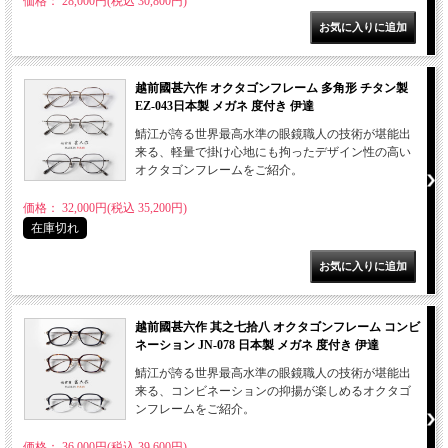
価格： 28,000円(税込 30,800円)
越前國甚六作 オクタゴンフレーム 多角形 チタン製
EZ-043日本製 メガネ 度付き 伊達
鯖江が誇る世界最高水準の眼鏡職人の技術が堪能出
来る、軽量で掛け心地にも拘ったデザイン性の高い
オクタゴンフレームをご紹介。
価格： 32,000円(税込 35,200円)
在庫切れ
越前國甚六作 其之七拾八 オクタゴンフレーム コンビ
ネーション JN-078 日本製 メガネ 度付き 伊達
鯖江が誇る世界最高水準の眼鏡職人の技術が堪能出
来る、コンビネーションの抑揚が楽しめるオクタゴ
ンフレームをご紹介。
価格： 36,000円(税込 39,600円)