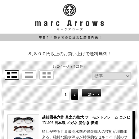
８,８００円以上のお買い上げで送料無料！
1 / 2ページ
（全21件）
1
2
次へ
越前國甚六作 其之九拾弐 サーモントフレーム コンビ
JN-092 日本製 メガネ 度付き 伊達
鯖江が誇る世界最高水準の眼鏡職人の技術が堪能出
来る、独特な艶や深みが特徴的なセルロイド製のサ