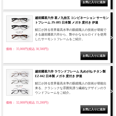
越前國甚六作 甚ノ九拾五 コンビネーション サーモン
トフレーム JN-095 日本製 メガネ 度付き 伊達
鯖江が誇る世界最高水準の眼鏡職人の技術が堪能で
きる越前國甚六作から、艶やかなセルロイドを使用
したサーモントフレームをご紹介。
価格： 35,000円(税込 38,500円)
越前國甚六作 ラウンドフレーム 丸めがね チタン製
EZ-042 日本製 メガネ 度付き 伊達
鯖江が誇る世界最高水準の眼鏡職人の技術が堪能出
来る、クラシックな雰囲気漂う繊細なデザインのラ
ウンドフレームをご紹介。
価格： 32,000円(税込 35,200円)