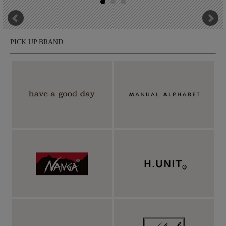
にゆったりとして、袖口にゴムが内蔵された丸みのあるフォルム
が印象的。フロントの切り替え部に目立たないコンシールファス
ナーポケットが設けられ、両サイドにもシームポケットが設置。
PICK UP BRAND
見た目のミニマルさはMANUALらしい仕上がり。フロントは上
下開閉のダブルファスナー、裾はゴムスピンドルでシルエットの
アレンジが可能です。左袖には、NANGAとMANUALの刺繍入り
のフィールドが設置されています。お気に入りのモラールパッチ
を設置することも可能です。