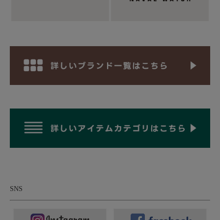
ものですが、大体500を超えてくると質の良いダウンかなぁとい
った印象です。700のフィルパワーだと、街中で使用するような
一般的なダウンジャケットやコートであれば十二分。ダウン量は
控えめな40gですが、着膨れ感が抑えられているのでミドルレイ
ヤーとしても着用しやすいし、春秋冬の長いシーズン着用できる
というのもポイント。
SNS