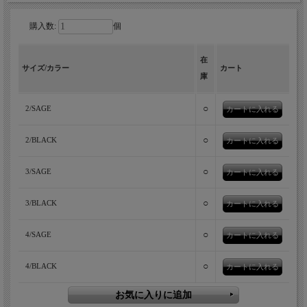
購入数:
個
在
ダウンメーカーNANGAとMANUAL
サイズ/カラー
カート
庫
ALPHABETコラボによる、インにもアウ
トにも季節も選ばないダウンジャケッ
○
2/SAGE
ト。
○
2/BLACK
○
3/SAGE
○
3/BLACK
○
4/SAGE
○
4/BLACK