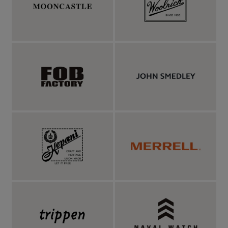
サスティナブルなリサイクルダウンを封入。700フ
ィルパワーのかさ高さを持つダウンを40g封入で着
膨れ感は控えめ。
本体に充填している羽毛はリサイクルダウン。NANGA社が活動
する自然に対する取り組みとして、限りある資源であるダウン
（羽毛）を再利用する「グリーンダウンプロジェクト」がありま
す。限りある資源であるダウン（羽毛）を再利用したリサイクル
ダウンは、メーカー問わず、使わなくなったダウン製品を回収、
国内工場で再洗浄・再精製して新たな商品として生まれ変わらせ
た素材です。リサイクルダウンとは言え、そのかさ高さは「700
フィルパワー」。フィルパワーとは羽毛の膨張する数値みたいな