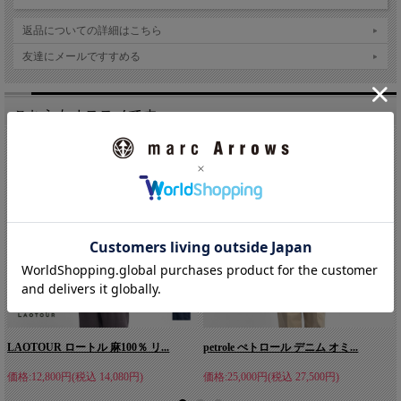
返品についての詳細はこちら
友達にメールですすめる
こちらもオススメです。
ゆったりとしながら裾を絞ることで丸みのあるシ
ルエットに
アウトドアフリークに多くのファンを持つ国産屈指のシェラフ・
メーカー「NANGA」に向けて「MANUAL ALPHABET」が別注
をかける毎冬恒例のダウンシリーズ。今作は、暖冬時にも使いや
すい薄型のダウンジャケット「EQUIPMENT DOWN TRACK
JACKET(エキップメントダウントラックジャケット)」。アウタ
ーとして着用できるのは当たり前ですが、シェルジャケットなど
LAOTOUR ロートル 麻100％ リ...
petrole ぺトロール デニム オミ...
と合わせてミドルレイヤーとしても活躍する一着です。イギリス
軍を代表する中綿ジャケット、「PCSサーマルジャケット」のよ
価格:12,800円(税込 14,080円)
価格:25,000円(税込 27,500円)
うなトラックジャケットタイプのデザインがベース。スタンド襟