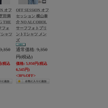
ON オフ
OFF SESSiON オフ
芝田満
セッション 横山泰
G THE
介 NO ALCOHOL
ーフフォ
サーフフォトプリ
Tシャツ
ントTシャツ メン
ズ
9,350
通常価格:
9,350
円(税込)
0円(税込
価格: 5,950円(税込
6,545円)
<30%OFF>