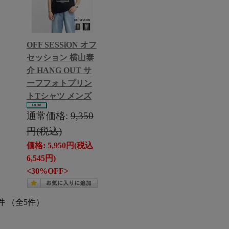
OFF SESSiON オフ
セッション 横山泰
介 HANG OUT サ
ーフフォトプリン
トTシャツ メンズ
通常価格:
9,350
円(税込)
価格: 5,950円(税込
6,545円)
<30%OFF>
件 （全5件）