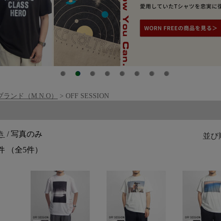
ブランド（M.N.O）
> OFF SESSION
覧
き
/ 写真のみ
並び
件 （全5件）