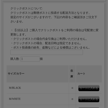
クリックポストについて:
クリックポストは郵便ポストに投函する配送方法となります。
規定のサイズがございますので、下記の内容をご確認頂きご注文下
さいませ。
・【2点以上】ご購入でクリックポストをご利用の場合は宅配便に変
更致します。
・クリックポストの場合代金引換はご利用いただけません。
・クリックポストの場合、配送日時は指定できません。
・ポスト投函後の紛失、盗難などによる補償はございません。
購入数:
個
在
サイズ/カラー
カート
庫
○
M/BLACK
○
M/WHITE