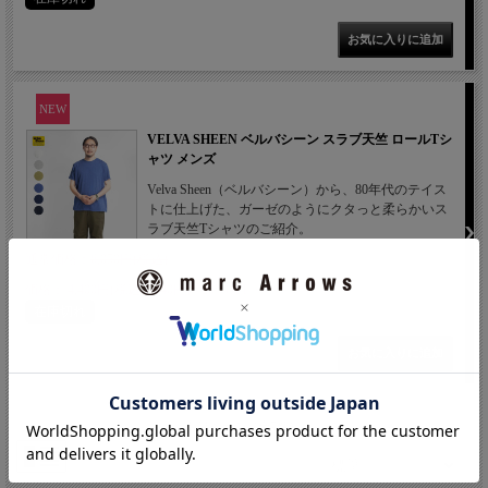
NEW
VELVA SHEEN ベルバシーン スラブ天竺 ロールTシ
ャツ メンズ
Velva Sheen（ベルバシーン）から、80年代のテイス
トに仕上げた、ガーゼのようにクタっと柔らかいス
ラブ天竺Tシャツのご紹介。
通常価格：
6,050円(税込)
価格： 4,400円(税込 4,840円)
<20%OFF>
在庫切れ
1 / 1ページ
（全7件）