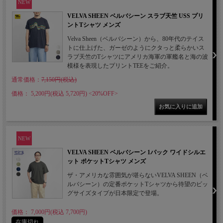
NEW
VELVA SHEEN ベルバシーン スラブ天竺 USS プリ
ントTシャツ メンズ
Velva Sheen（ベルバシーン）から、80年代のテイス
トに仕上げた、ガーゼのようにクタっと柔らかいス
ラブ天竺のTシャツにアメリカ海軍の軍艦名と海の波
模様を表現したプリントTEEをご紹介。
通常価格：
7,150円(税込)
価格： 5,200円(税込 5,720円)
<20%OFF>
NEW
VELVA SHEEN ベルバシーン 1パック ワイドシルエ
ット ポケットTシャツ メンズ
ザ・アメリカな雰囲気が堪らないVELVA SHEEN（ベ
ルバシーン）の定番ポケットTシャツから待望のビッ
グサイズタイプが日本限定で登場。
価格： 7,000円(税込 7,700円)
在庫切れ