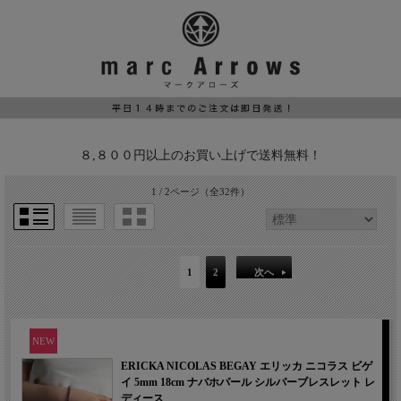
８,８００円以上のお買い上げで送料無料！
1 / 2ページ
（全32件）
1
2
次へ
NEW
ERICKA NICOLAS BEGAY エリッカ ニコラス ビゲ
イ 5mm 18cm ナバホパール シルバーブレスレット レ
ディース