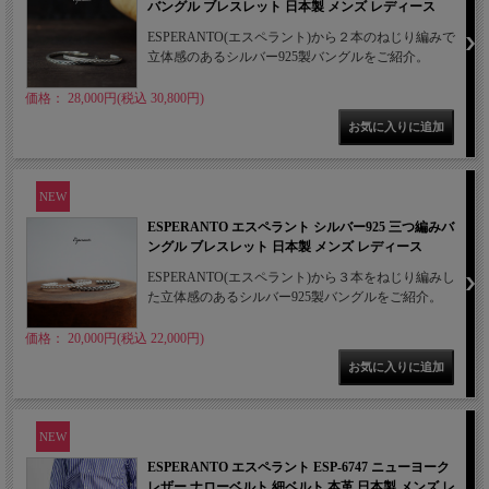
バングル ブレスレット 日本製 メンズ レディース
ESPERANTO(エスペラント)から２本のねじり編みで
立体感のあるシルバー925製バングルをご紹介。
価格： 28,000円(税込 30,800円)
NEW
ESPERANTO エスペラント シルバー925 三つ編みバ
ングル ブレスレット 日本製 メンズ レディース
ESPERANTO(エスペラント)から３本をねじり編みし
た立体感のあるシルバー925製バングルをご紹介。
価格： 20,000円(税込 22,000円)
NEW
ESPERANTO エスペラント ESP-6747 ニューヨーク
レザー ナローベルト 細ベルト 本革 日本製 メンズ レ