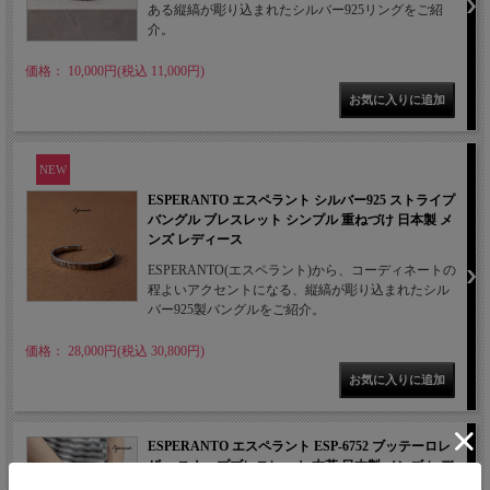
ある縦縞が彫り込まれたシルバー925リングをご紹
介。
価格： 10,000円(税込 11,000円)
NEW
ESPERANTO エスペラント シルバー925 ストライプ
バングル ブレスレット シンプル 重ねづけ 日本製 メ
ンズ レディース
ESPERANTO(エスペラント)から、コーディネートの
程よいアクセントになる、縦縞が彫り込まれたシル
バー925製バングルをご紹介。
価格： 28,000円(税込 30,800円)
ESPERANTO エスペラント ESP-6752 ブッテーロレ
ザー スナップブレスレット 本革 日本製 メンズ レデ
ィース