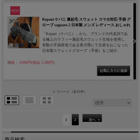
NEW
Kepani ケパニ 裏起毛 スウェット スマホ対応 手袋 グ
ローブ saguaro-2 日本製 メンズ レディース おしゃれ
「Kepani（ケパニ）」から、ブランドの代名詞であ
る極上のラフィー裏起毛スウェット生地を使用し、
有数の手袋産地である香川県にて生産をおこなった
日本製スウェットグローブ（手袋）をご紹介。
価格： 4,800円(税込 5,280円)
1 / 2ページ
（全32件）
1
2
次へ
商品検索