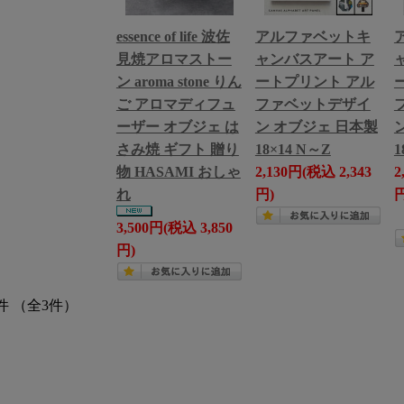
essence of life 波佐
アルファベットキ
見焼アロマストー
ャンバスアート ア
ン aroma stone りん
ートプリント アル
ご アロマディフュ
ファベットデザイ
ーザー オブジェ は
ン オブジェ 日本製
さみ焼 ギフト 贈り
18×14 N～Z
1
物 HASAMI おしゃ
2,130円(税込 2,343
2
れ
円)
円
3,500円(税込 3,850
円)
件 （全3件）