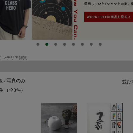
 インテリア雑貨
覧
き
/ 写真のみ
並び
件 （全3件）