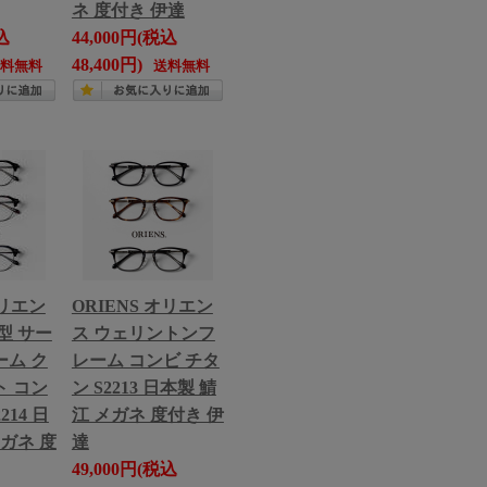
ネ 度付き 伊達
込
44,000円(税込
48,400円)
送料無料
送料無料
オリエン
ORIENS オリエン
型 サー
ス ウェリントンフ
ム ク
レーム コンビ チタ
 コン
ン S2213 日本製 鯖
214 日
江 メガネ 度付き 伊
メガネ 度
達
49,000円(税込