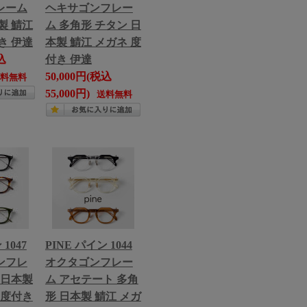
レーム
ヘキサゴンフレー
製 鯖江
ム 多角形 チタン 日
き 伊達
本製 鯖江 メガネ 度
込
付き 伊達
50,000円(税込
送料無料
55,000円)
送料無料
1047
PINE パイン 1044
ンフレ
オクタゴンフレー
 日本製
ム アセテート 多角
 度付き
形 日本製 鯖江 メガ