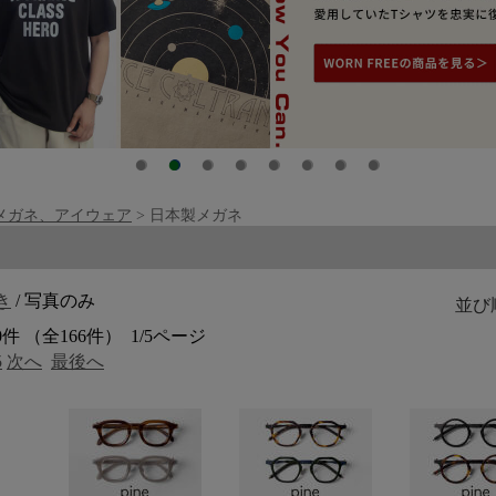
メガネ、アイウェア
> 日本製メガネ
覧
き
/ 写真のみ
並び
0件 （全166件） 1/5ページ
5
次へ
最後へ