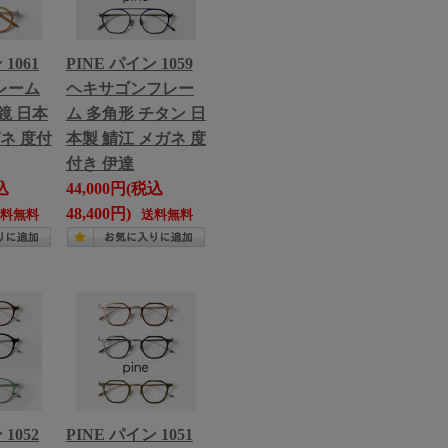
1061
PINE パイン 1059
レーム
ヘキサゴンフレー
鏡 日本
ム 多角形 チタン 日
ガネ 度付
本製 鯖江 メガネ 度
付き 伊達
込
44,000円(税込
48,400円)
送料無料
送料無料
1052
PINE パイン 1051