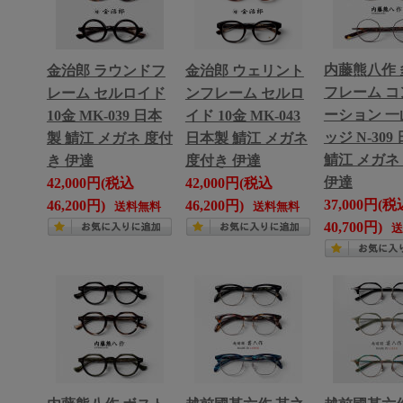
内藤熊八作 
金治郎 ラウンドフ
金治郎 ウェリント
フレーム コ
レーム セルロイド
ンフレーム セルロ
ーション 一
10金 MK-039 日本
イド 10金 MK-043
ッジ N-309
製 鯖江 メガネ 度付
日本製 鯖江 メガネ
鯖江 メガネ
き 伊達
度付き 伊達
伊達
42,000円(税込
42,000円(税込
37,000円(税
46,200円)
46,200円)
送料無料
送料無料
40,700円)