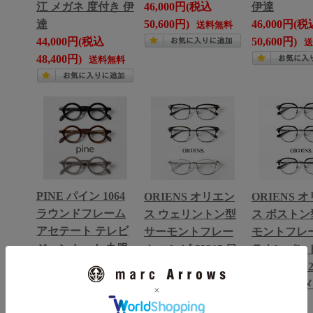
江 メガネ 度付き 伊
46,000円(税込
伊達
達
50,600円)
46,000円(税
送料無料
44,000円(税込
50,600円)
48,400円)
送料無料
PINE パイン 1064
ORIENS オリエン
ORIENS 
ラウンドフレーム
ス ウェリントン型
ス ボストン
アセテート テレビ
サーモントフレー
モントフレー
ジョンカット 丸眼
ム コンビ S2215 日
ラウンパント
鏡 日本製 鯖江 メガ
本製 鯖江 メガネ 度
ビ チタン S2
ネ 度付き 伊達
付き 伊達
本製 鯖江 
42,000円(税込
49,000円(税込
付き 伊達