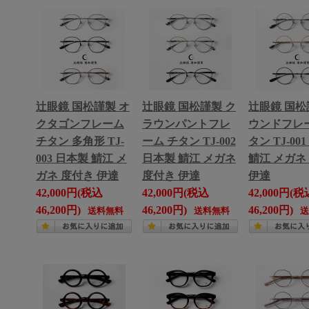
辻眼鏡 国松謹製 オ
辻眼鏡 国松謹製 ク
辻眼鏡 国松
クタゴンフレーム
ラウンパントフレ
ウンドフレー
チタン 多角形 TJ-
ーム チタン TJ-002
タン TJ-00
003 日本製 鯖江 メ
日本製 鯖江 メガネ
鯖江 メガネ
ガネ 度付き 伊達
度付き 伊達
伊達
42,000円(税込
42,000円(税込
42,000円(税
46,200円)
46,200円)
46,200円)
送料無料
送料無料