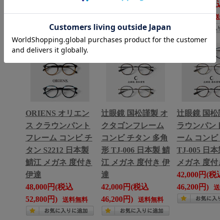
46,200円)
53,900円)
49,000円(税
送料無料
送料無料
53,900円)
ORIENS オリエン
辻眼鏡 国松謹製 オ
辻眼鏡 国松
ス クラウンパント
クタゴンフレーム
ラウンパン
フレーム コンビ チ
コンビ チタン 多角
ーム コンビ
タン S2212 日本製
形 TJ-006 日本製 鯖
TJ-005 日
鯖江 メガネ 度付き
江 メガネ 度付き 伊
メガネ 度付
伊達
達
42,000円(税
48,000円(税込
42,000円(税込
46,200円)
52,800円)
46,200円)
送料無料
送料無料