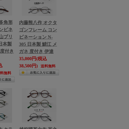
多角形
内藤熊八作 オクタ
ンビネ
ゴンフレーム コン
山ブリ
ビネーション N-
 日本製
305 日本製 鯖江 メ
 度付き
ガネ 度付き 伊達
35,000円(税込
込
38,500円)
送料無料
送料無料