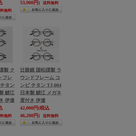
込
53,900円)
送料無料
送料無料
謹製 ク
辻眼鏡 国松謹製 ラ
トフレ
ウンドフレーム コ
 チタン
ンビ チタン TJ-004
本製 鯖江
日本製 鯖江 メガネ
き 伊達
度付き 伊達
込
42,000円(税込
46,200円)
送料無料
送料無料