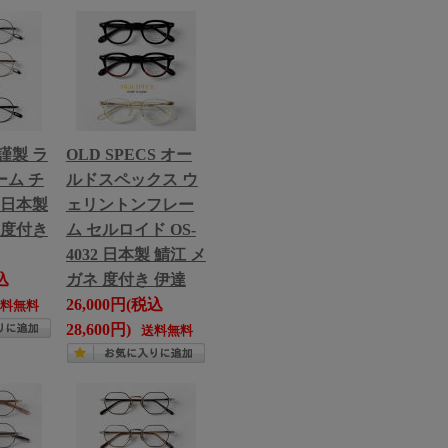
謹製 ラ
OLD SPECS オー
ム チ
ルドスペックス ウ
1 日本製
ェリントンフレー
 度付き
ム セルロイド OS-
4032 日本製 鯖江 メ
込
ガネ 度付き 伊達
26,000円(税込
送料無料
28,600円)
送料無料