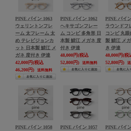
PINE パイン 1063
PINE パイン 1062
PINE パイン 
ウェリントンフレ
ヘキサゴンフレー
ラウンドフ
ーム 太フレーム 太
ム コンビ 多角形 日
コンビ 丸眼
め テレビジョンカ
本製 鯖江 メガネ 度
製 鯖江 メ
ット 日本製 鯖江 メ
付き 伊達
き 伊達
ガネ 度付き 伊達
48,000円(税込
48,000円(税
42,000円(税込
52,800円)
52,800円)
送料無料
46,200円)
送料無料
PINE パイン 1058
PINE パイン 1057
PINE パイン 