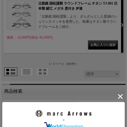
辻眼鏡 国松謹製 ラウンドフレーム チタン TJ-001 日
本製 鯖江 メガネ 度付き 伊達
「辻眼鏡 国松謹製」より、ざらざらとした質感のシ
ュリンクメッキを使用した、軽量なチタン製ラウン
ドフレームをご紹介。
価格： 42,000円(税込 46,200円)
1 / 1ページ
（全6件）
商品検索
キーワード検索