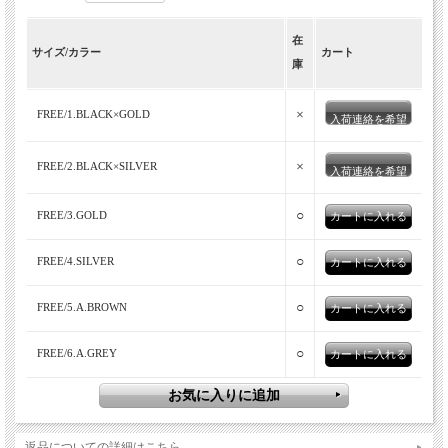
在
サイズ/カラー
カート
庫
×
FREE/1.BLACK×GOLD
入荷連絡を希望
×
FREE/2.BLACK×SILVER
入荷連絡を希望
○
FREE/3.GOLD
○
FREE/4.SILVER
○
FREE/5.A.BROWN
○
FREE/6.A.GREY
返品についての詳細はこちら