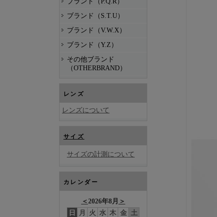
ブランド（P.Q.R）
ブランド（S.T.U）
ブランド（V.W.X）
ブランド（Y.Z）
その他ブランド
（OTHERBRAND）
レンズ
レンズについて
サイズ
サイズの計測について
カレンダー
＜
2026年8月
＞
日
月
火
水
木
金
土