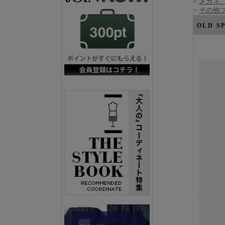
>
メガネ
>
その他ブ
OLD 