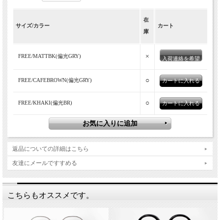
アイケアもスキンケアもできる、SOLAIZの偏光
在
サイズ/カラー
カート
サングラス。独自の偏光レンズは、紫外線だけで
庫
なくHEV・ブルーライトもカットし、シワやたる
みの原因を作る近赤外線も大幅にカットし、反射
×
FREE/MATTBK(偏光GRY)
入荷連絡を希望
光も抑制。フレンチヴィンテージを意識したパリ
○
FREE/CAFEBROWN(偏光GRY)
ジャンシェイプで知的な雰囲気に。
○
FREE/KHAKI(偏光BR)
返品についての詳細はこちら
友達にメールですすめる
こちらもオススメです。