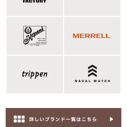
ダメージから守り、偏光機能も付いた唯一無二な
SOLAIZの偏光レンズ。
SOLAIZが独自開発した偏光レンズは、紫外線だけでなく眼病に
影響するHEVもカット、さらにシワやたるみの原因を作る近赤外
線も大幅にカット。そして不快な反射光を抑制する「まぶしさか
ら目を守る」機能をプラスした唯一無二の偏光レンズ。限りなく
目に優しく、高いカット率と偏光機能を実現した世界に誇るメガ
ネの産地からお届けする超高機能レンズです。レンズ素材は最高
度の耐熱・耐衝撃性をもつポリカーボネート。この素材自体に独
自の技術により近赤外線カット剤を添加し、HEV、ブルーライト
カット剤も添加。紫外線だけでなく、HEV、近赤外線も大幅にカ
ットするこの超高機能レンズは、コーティングとは違ってカット
機能が半永久的です。（コーティングは経年劣化やコート剥がれ
によって効果がなくなります）。レンズに施されているコートに
関しては、擦りキズからレンズを守り、ノンコートレンズと比
べ、キズに60倍強く、汗や海水にも強い特殊コート。そしてレン
ズ表面の反射を防ぎ、視界を明るくさせるグリーン調のマルチコ
ート。さらに指紋等の汚れが付着しにくく、拭き取りやすくな
り、撥水性も向上して水も良くはじく両面防汚撥水コート。アク