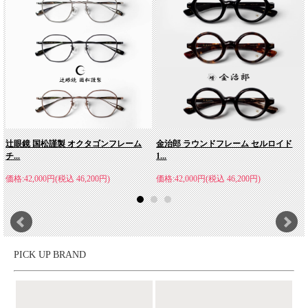
知的で柔らかいパリジャン型、外遊びも一層楽し
辻眼鏡 国松謹製 オクタゴンフレーム
金治郎 ラウンドフレーム セルロイド
くなる偏光レンズモデル。
チ...
1...
忙しい毎日をおくるすべての人に寄り添うEYE[i]＆
価格:42,000円(税込 46,200円)
価格:42,000円(税込 46,200円)
SKINCARE（アイ＆スキンケア）グラスを提案するSOLAIZ(ソラ
イズ)。アイケアもスキンケアもできる、SOLAIZのサングラスに
は"1本で2つの嬉しい"がつまっています。こちらはSOLAIZの、
外遊びが一層楽しくなる、反射光を抑制する偏光レンズを用いた
OUTDOOR COLLECTIONから、フレンチヴィンテージがルーツ
PICK UP BRAND
にある、ウェリントンの上部をややラウンドさせたパリジャンモ
デル。ウェリントン同様、知的な印象はありながら、アメリカン
なウェリントンにはない柔らかさを持つのがパリジャン。レトロ