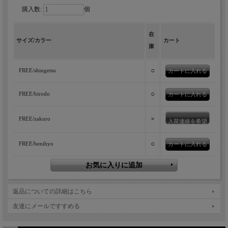
購入数:
個
在
サイズ/カラー
カート
庫
○
FREE/shingetsu
○
FREE/birodo
×
FREE/zakuro
入荷連絡を希望
○
FREE/benihyo
返品についての詳細はこちら
友達にメールですすめる