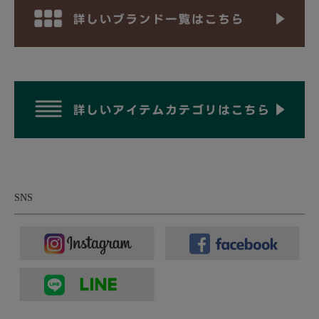
のシャンブレーシャークスキンの綾織生地です。実際のウールだ
と保温性や艶感などに優れているもののシワになりやすく、気を
付けないと縮みや歪みが出やすい素材。こちらの素材はポリエス
テル100％ながら、まるでウールの様な上品な艶、風合いを表現
しながら、シワになりにくく家庭での洗濯もできるイージーケア
を実現しています。さらに織り方で生地にストレッチ性を出して
いるので、着心地も快適。そしてこちらはピリング試験(JIS L
1076):5号を獲得した素材。ピリング試験とは「擦れ作用による毛
玉のできる度合い」を評価するもので、1号~5号まであり、数値
が高いほど「毛玉ができづらい」と評価される試験です。中肉厚
で程よい反発感のある生地感は、春秋の比較的涼しい時期にも着
用しやすく、滑らかで落ち感のある生地感は上品そのもの。
SNS
襟のついたポロタイプのカーディガンデザインは、インナー使い
しても良いし、ボタンをフルオープンして羽織りにも、上部だけ
開けてオープンカラーシャツのような着こなしもできるし、ボタ
ンをすべて留めてキチンと感も出せる汎用性の高い一着。レトロ
な雰囲気と大人っぽさがあり、イージーケアというのも嬉しい一
着です。是非お試しください。