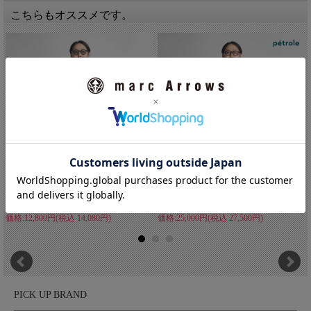
こちらもオススメです。
Upscape Audience(アップスケープオーディエンス)
東京、高円寺に拠を構えるAudienceの国産ラインが「Upscape
Audience(アップスケープオーディエンス)」。Audienceの「10年
先の未来を想像し、新しい価値を創造する」というコンセプトと
世界観はそのままに、国内生産に絞ったものづくりでより高いク
オリティの製品を打ち出しています。ジャケット類やボトムスだ
けでなく、カットソーやシャツなど普段使えるアイテムも取り揃
え、いつも着るものだからこそ、安心して着られるという製品を
展開しています。
LAOTOUR ロートル 麻100％ リ...
petrole ぺトロール デニム オミ...
価格:12,800円(税込 14,080円)
価格:25,000円(税込 27,500円)
PICK UP BRAND