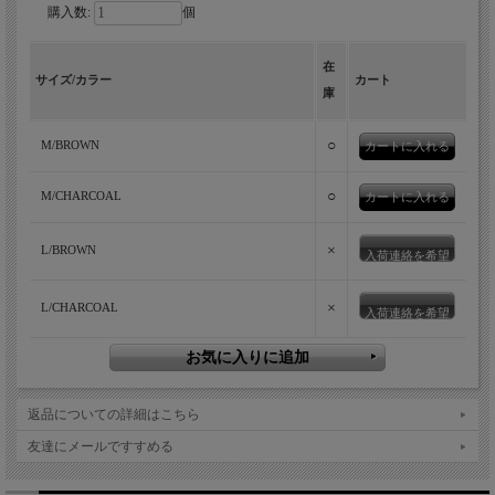
購入数:
個
ウールのような艶感に、配色の効いたレ
在
サイズ/カラー
カート
トロなポロカーディガン。
庫
襟・前立てや袖・裾を別生地の配色で仕上げたレトロな雰囲気の
○
M/BROWN
ポロカーディガン。夏に人気を博したナチュレミア素材の5分袖
カーディガンを長袖タイプにした春秋版です。シワになりにくい
○
M/CHARCOAL
イージーケアで綺麗に着こなせるというのも特徴。
×
L/BROWN
入荷連絡を希望
×
L/CHARCOAL
入荷連絡を希望
返品についての詳細はこちら
友達にメールですすめる