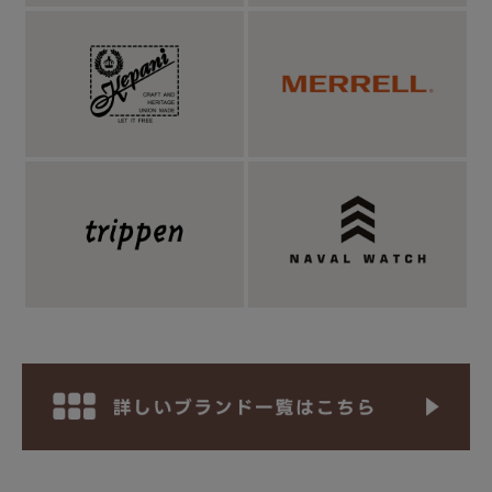
たっぷりととった身幅にアームホール、ドロップショルダー。や
や短丈でブルゾンらしい丸みを帯びたシルエットが印象的なämne
定番の「omit blouson(オミットブルゾン)」。このオミットブルゾ
ンが今回はpétrole（ぺトロール）よりリリース。アメカジのイメ
ージの強いデニム素材は、ämneではなくpétrole向きとのこと。オ
ミットブルゾンはL○○の名作ウエスターナーをモチーフにしてい
ますが、胸のポケットを取り外すことでシンプルな見た目に変化
させています。正直、斜めに入ったヨークとジグザクのステッチ
以外はほぼ原型を留めていないのですが、これはこれでミニマル
にまとまってかっこいい。後ろ裾を長めに、そしてタックを入れ
ることで、ポッコリとボリュームの出る後ろ姿が愛らしい。また
ämneのオミットブルゾンとは違って、前身頃の裾にもタックを入
れることで丸みを出しています。袖口は2つのボタンで調節が可
能。目立たない脇の縫い目に沿ったポケットや、シンプルなメタ
ルボタンなど、ウエスターナーの雰囲気は残しながらも、とにか
くミニマルに徹したディティール面がaい印象的な一着です。