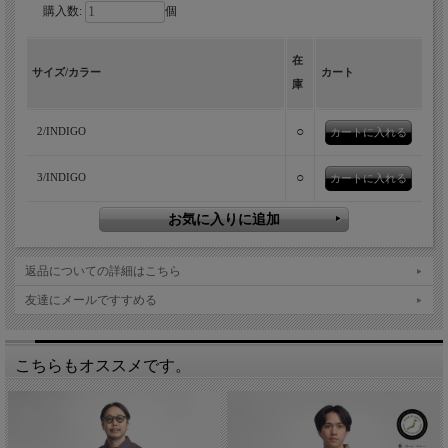
購入数:
個
L〇〇の名作ウエスターナーをモチーフに
在
アレンジされた、丸みのあるデニムブル
サイズ/カラー
カート
庫
ゾン。
○
2/INDIGO
○
3/INDIGO
返品についての詳細はこちら
友達にメールですすめる
こちらもオススメです。