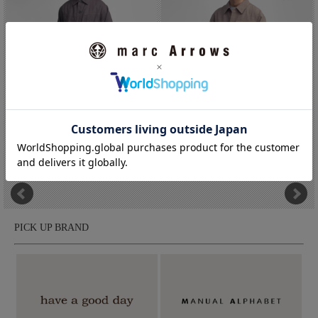
LAOTOUR ロートル 麻100％ リ...
Upscape Audience オーデ...
価格:12,800円(税込 14,080円)
価格:15,800円(税込 17,380円)
pétrole(ぺトロール)
pétrole(ぺトロール)は、国産ジーンズ発祥の地、岡山県児島に拠
を構えるブランドämne(アンヌ)のセカンドライン。デザイナー曰
PICK UP BRAND
く、ämneらしくないけれど、でもどこかämneらしさのあるアイ
テムをpétrole（ぺトロール）としてライン分けしているとのこ
と。シンプルなämneではリリースしにくい、デザイン性のあるも
のや、よりカジュアルなアイテムが揃うラインです。