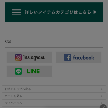
SNS
独特のシボ感・ムラのある表情に変化していく空
紡糸を用いた12.8オンスデニム生地。
本体に使用しているのは、ピュアインディゴでロープ染色した米
お店のトップへ戻る
綿（アメリカンコットン）のドライな空紡糸を高密度に織り上げ
カートを見る
た12.8オンスのデニム生地。特徴的なのはオープンエンド糸、BD
マイページへ
糸とも呼ばれる空気の力で撚り合わせた空紡糸を用いているとい