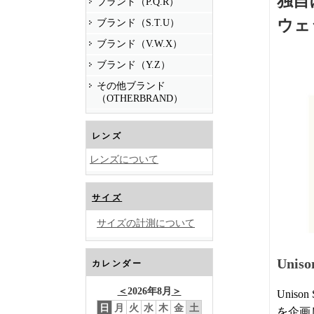
独自
ブランド（P.Q.R）
ウェ
ブランド（S.T.U）
ブランド（V.W.X）
ブランド（Y.Z）
その他ブランド
（OTHERBRAND）
レンズ
レンズについて
サイズ
サイズの計測について
Uni
カレンダー
＜
2026年8月
＞
Uni
日
月
火
水
木
金
土
を企画