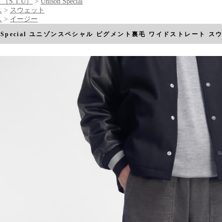
（S.T.U）
>
Unison Special
ス
>
スウェット
ス
>
イージー
on Special ユニゾンスペシャル ピグメント裏毛 ワイドストレート 