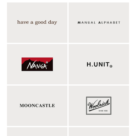
裁断から仕上げまで、1人の熟練職人が仕上げる高
級仕立ての象徴「丸縫い」
BRENAのアイテムの中には、このネーム「TAILORED by ONE
ARTISAN in JAPAN」入りのモデルがあります。これは裁断から
仕上げまで、1人の職人が手掛けた証。通常カジュアルの工場で
は、生地の裁断、袖を縫ったり、ボタンホールを開けたりなど分
業の流れ作業で1着を製作しますが、BRENAの一部ジャケット
は、裁断から仕上げまで、1人の職人が仕上げる、いわばフルオ
ーダーのスーツの仕立てと同様の製作方法をとっています。熟練