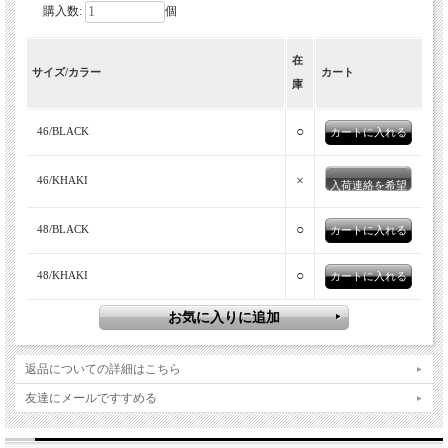
購入数:
個
丸縫い職人によって再現された、30-40年
在
サイズ/カラー
カート
代のテイラードカバーオール。
庫
30-40年代の仕立て屋にて製作されたテイラードカバーオール。
○
46/BLACK
これを「裁断から縫製・仕上げまで」一人の熟練職人により製作
していく丸縫いによって、再現したのがこちらのモデル
×
46/KHAKI
入荷連絡を希望
「ENVE」。デザイン自体はフレンチカバーオールがベースです
が、テーラードの要素が加えられていて、のっぺりとした定番の
○
48/BLACK
フレンチカバーオールとは一線を画す、エレガントな雰囲気に仕
上げられているというのが大きな特徴。立体的な襟にセンターベ
○
48/KHAKI
ント、肩をなだらかに落とし、テーラードジャケット然とした前
振りの袖付け。肩や肘には補強が施してあり、ワークジャケット
ならではの仕様もしっかり。スクエア状の胸・腰ポケット以外に
も、内側の胸と腰位置に内ポケットが設けられていて、収納面も
返品についての詳細はこちら
申し分なし。
友達にメールですすめる