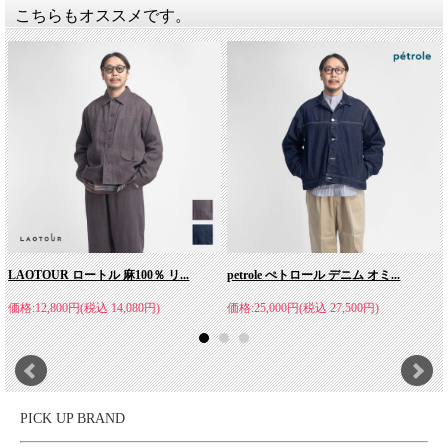
こちらもオススメです。
BRENA(ブレナ)
テーラードを基軸としたカジュアル、ユニセックスで提案する日
本のブランド「BRENA (ブレナ)」。ワーク、ミリタリー、ヴィ
ンテージを独自の解釈により再構築し、オーセンティックな製品
を提案しています。さらに現在では希少となった、裁断から縫
製、仕上げまでの全行程を1人の職人が仕上げる「丸縫い」のジ
LAOTOUR ロートル 麻100％ リ...
petrole ぺトロール デニム オミ...
ャケットを製作しているなど、レディメイドでありながら、ビス
ポークにも近いモノ作りをしているという点も大きな特徴。普遍
価格:12,800円(税込 14,080円)
価格:25,000円(税込 27,500円)
的なアイテムだからこそ真摯に丁寧に、熟練の職人と共に良質な
アイテムを提案しています。
PICK UP BRAND