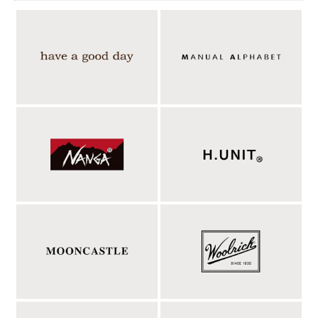
イマのスタイル感も絶妙に反映した短丈でたっぷ
りな身幅。
1950年代のフランス軍ドライバーズジャケットをオマージュした
というBRENAの「DRIVERS」。元ネタはあれか？と思いながら
も原型はあまり感じさせないなと思いつつ、ミリタリー好きの私
から見たらとにかくカッコいい一着。まず袖付けは前から見ると
セットイン、後ろから見るとラグランスリーブになったスプリッ
トラグランスリーブ。このスプリットラグランの仕様が面白く
て、首の付け根から肩のラインに沿って袖先までのパーツで裁
断・縫製されるものは多く見ますが、コチラは肩から前身頃の肩
位置まで縫製され、その位置でアームホールへと繋がっている面
白い作り。わかりやすく説明するのは難しいので画像を見て頂け
たらと。とても複雑なパターン・裁断・縫製をしているのです。
首元は襟を立てて風を防ぐチンストラップ付き。胸のスラッシュ
ポケットはフラップを斜めに配して絶妙なアクセントに。フロン