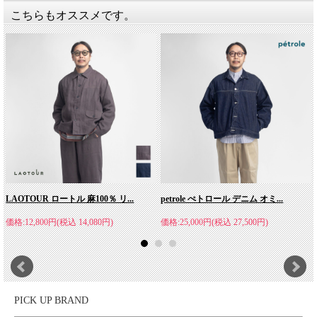
製、仕上げまでの全行程を1人の職人が仕上げる「丸縫い」のジ
こちらもオススメです。
ャケットを製作しているなど、レディメイドでありながら、ビス
ポークにも近いモノ作りをしているという点も大きな特徴。普遍
的なアイテムだからこそ真摯に丁寧に、熟練の職人と共に良質な
アイテムを提案しています。
LAOTOUR ロートル 麻100％ リ...
petrole ぺトロール デニム オミ...
価格:12,800円(税込 14,080円)
価格:25,000円(税込 27,500円)
PICK UP BRAND