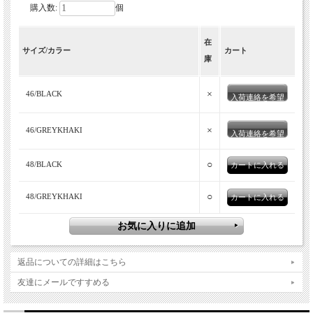
購入数:
個
フランス軍モーターサイクルジャケット
在
サイズ/カラー
カート
をオマージュし、こだわりのディティー
庫
ルを詰めたドライバーズジャケット。
×
46/BLACK
入荷連絡を希望
×
46/GREYKHAKI
入荷連絡を希望
○
48/BLACK
○
48/GREYKHAKI
BRENA(ブレナ)
テーラードを基軸としたカジュアル、ユニセックスで提案する日
返品についての詳細はこちら
本のブランド「BRENA (ブレナ)」。ワーク、ミリタリー、ヴィ
友達にメールですすめる
ンテージを独自の解釈により再構築し、オーセンティックな製品
を提案しています。さらに現在では希少となった、裁断から縫