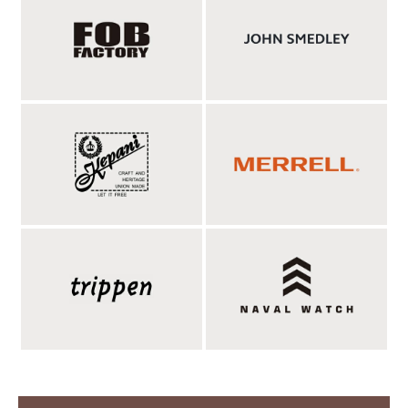
トは上下開閉可能なダブルジップとボタンによる2段留め、脇に
はアジャスターでシルエットを調整可能です。そして背面。アン
ブレラヨークのようなフラシ仕様のヨーク仕立てで、後ろ姿にも
存在感と遊び心を演出。身頃の裏地は撥水効果のあるハイカウン
トオックス、袖裏は滑りの良いタフタで着脱もスムーズ。短めの
丈にゆったりした身幅のシルエットは、現代のスタイル感も絶妙
に反映しています。