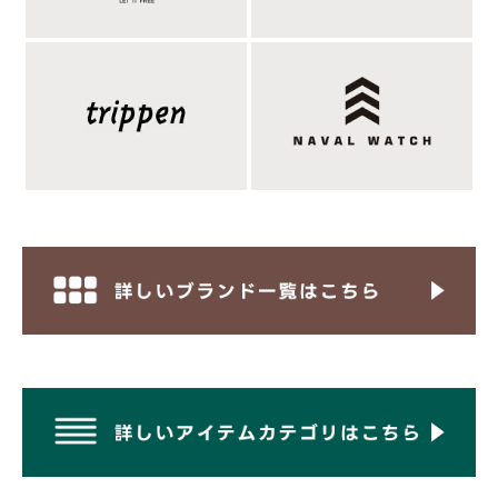
えから、本革ではなくヴィーガンレザーを使用しています。リア
ルレザーのような上質な表情を持ちながら、水濡れを気にせずそ
のまま海や川へ入ることができ、特別なお手入れもほとんど不
要。気兼ねなく履ける扱いやすさは、デイリーに活躍する大きな
魅力です。足裏に触れるフットベッドには、柔らかなクッション
性を備えたEVA素材を採用。スエード調の起毛加工を施すこと
で、滑らかな肌触りと快適なフィット感を実現しています。さら
に、つま先を自然にホールドしてグリップ力を高める「ブレイス
バー」、足指を保護する役割を果たす「ハイトエッジング」、か
かとを包み込むように支える深めの「カルデラヒール」など、人
間工学に基づいたアーチサポートを採用。足裏のアーチをしっか
り支えることで安定感のある歩行を実現し、長時間歩いても疲れ
にくい快適な履き心地に仕上げられています。