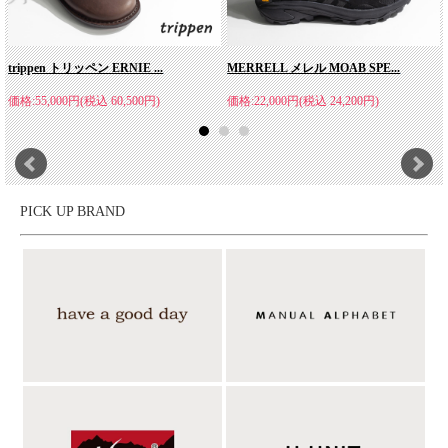
trippen トリッペン ERNIE ...
MERRELL メレル MOAB SPE...
クラシックなビーチサンダルデザイン。
価格:55,000円(税込 60,500円)
価格:22,000円(税込 24,200円)
1970年代後半の南カリフォルニアのサーフシーンにインスピレー
ションを得た、クラシックなビーチサンダル「SURFRIDER（サ
ーフライダー）」。当時の自由でリラックスしたビーチカルチャ
ーへのオマージュを込めた一足をベースに、ラバーソールを採用
することで、より快適な履き心地へとアップデートしたのがこち
PICK UP BRAND
らのモデルです。最大の特徴は、足元に豊かな表情を生み出す編
み込み仕様のアッパー。1970年代の南カリフォルニアを象徴する
開放的な空気感を纏いながら、上品さも感じさせるデザイン。し
なやかなストラップが足にやさしくフィットし、クッション性に
優れたラバーソールが一歩一歩をしっかりサポート。太陽が降り
注ぐ海辺を素足で歩くような心地よさを、街でもリゾートでも気
軽に楽しめる一足です。