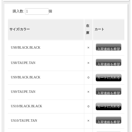
購入数:
個
70年代のクラシックなビーチサンダル
在
を、現代の履き心地で楽しめるトングサ
サイズ/カラー
カート
庫
ンダル。
×
US8/BLACK.BLACK
入荷連絡を希望
×
US8/TAUPE.TAN
入荷連絡を希望
○
US9/BLACK.BLACK
×
US9/TAUPE.TAN
入荷連絡を希望
MALIBU SANDALS(マリブサンダルズ)
○
US10/BLACK.BLACK
南カリフォルニア発のMALIBU SANDALS(マリブサンダルズ)。
メキシコの伝統的な履物であるワラチからインスピレーションを
×
US10/TAUPE.TAN
得て製作されるMALIBU SANDALSの全てのサンダルは、ヴィー
入荷連絡を希望
ガン素材を使用し、水を汚さない素材を使って手作業で作られて