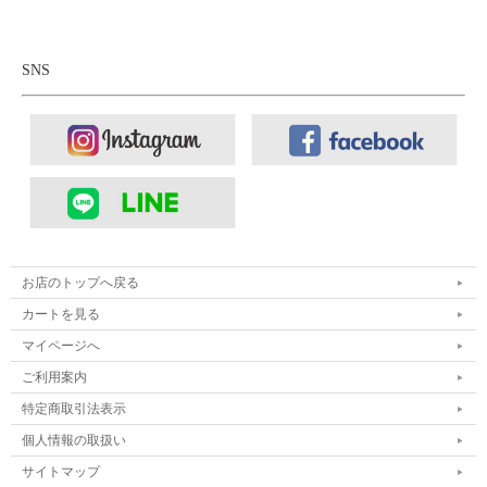
SNS
クレープソールの表情を、ラバーソールの実用性
お店のトップへ戻る
で。
カートを見る
アウトソールには、グリップ力と耐久性に優れたラバーソールを
マイページへ
採用。表面はポコポコとしたクレープソール調のデザインで、カ
ご利用案内
ジュアルな雰囲気を演出します。見た目はクラシックなクレープ
特定商取引法表示
ソールの趣を残しながらも、ラバー素材ならではの実用性という
のが魅力。クレープソールのように摩耗しやすかったり、汚れが
個人情報の取扱い
付着しやすかったり、夏場の高温でベタついたりといった心配が
サイトマップ
少なく、気兼ねなく履き続けられます。優れたグリップ力で滑り