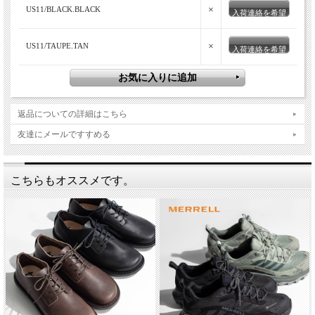
います。複雑に織り込まれた、耐久性が高くスタイリッシュなワ
×
US11/BLACK.BLACK
入荷連絡を希望
ラチのデザインだけでなく、人間工学に基づいたアーチサポート
やクッション性の高いソールなど現代的な作りを用いていて、環
×
US11/TAUPE.TAN
入荷連絡を希望
境保護の活動にも力を入れているブランドです。
返品についての詳細はこちら
友達にメールですすめる
こちらもオススメです。