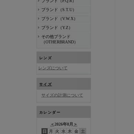
ブランド（P.Q.R）
ブランド（S.T.U）
ブランド（V.W.X）
ブランド（Y.Z）
その他ブランド
（OTHERBRAND）
レンズ
レンズについて
サイズ
サイズの計測について
カレンダー
＜
2026年8月
＞
日
月
火
水
木
金
土