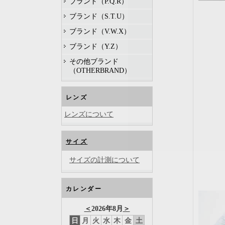
ブランド（P.Q.R）
ブランド（S.T.U）
ブランド（V.W.X）
ブランド（Y.Z）
その他ブランド
（OTHERBRAND）
レンズ
レンズについて
サイズ
サイズの計測について
カレンダー
＜
2026年8月
＞
日
月
火
水
木
金
土