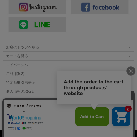
お店のトップへ戻る
カートを見る
マイページへ
ご利用案内
特定商取引法表示
個人情報の取扱い
サイトマップ
■インナー：
MANUAL ALPHABET マニュアルアルファベット
メルマガ登録
ストライプバンドカラーシャツ
お問い合わせ
■ボトムス：
Soglia ソリア センタープレス イージーパンツ
■シューズ：
An Irrational Element アンイレーショナルエレメン
ト ジャーマントレーナー
表示：スマートフォン｜
PC