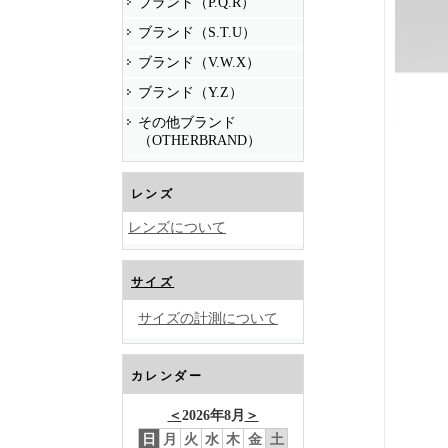
ブランド（P.Q.R）
ブランド（S.T.U）
ブランド（V.W.X）
ブランド（Y.Z）
その他ブランド
（OTHERBRAND）
レンズ
レンズについて
サイズ
サイズの計測について
カレンダー
＜
2026年8月
＞
日
月
火
水
木
金
土