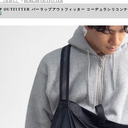
（A.B.C）
>
BURLAP OUTFITTER
AP OUTFITTER バーラップアウトフィッター コーデュラシリコ