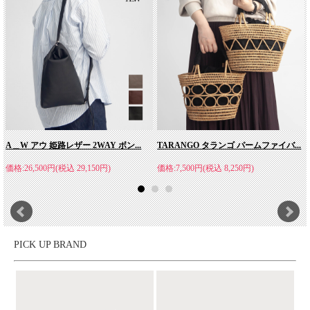
す。エスペラントは主にイタリアンレザーを使用した革小物、シ
ルバーや真鍮、半貴石を用いたアクセサリー、アパレルOEMの
プロ集団です。各々がその道のプロであると同時に独立自営型と
して活動しています。
A＿W アウ 姫路レザー 2WAY ボン...
TARANGO タランゴ パームファイバ...
価格:26,500円(税込 29,150円)
価格:7,500円(税込 8,250円)
PICK UP BRAND