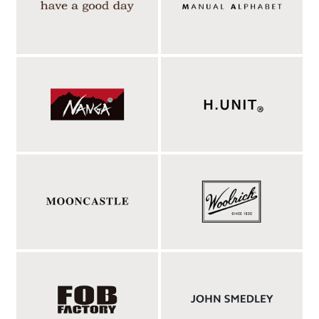
無駄を極限まで削ぎ落としたミニマルデザイン、
ショルダー＆トートの2WAY仕様のバッグ。
しっかりとした厚みとコシを備えた9号帆布を、天然植物由来の
タンニンで染め上げた、ESPERANTOのミニマルな2WAYショル
ダーバッグ「TANNIN DYED CANVAS 2WAY ONE SHOULDER
BAG」。なんといっても天然植物由来のタンニンで染め上げた帆
布は雰囲気抜群。タンニン染めの自然なムラ感や深みのある色合
いは、使い込むほどに風合いが増し、自分だけの経年変化を楽し
めます。丈夫な9号帆布ならではのタフさと、時間を重ねるほど
愛着が深まる素材感は、長く付き合いたくなるバッグだからこそ
味わえる醍醐味。ショルダーバッグとして肩掛けや斜め掛けはも
ちろん、トートバッグとしても使える2WAY仕様で、スタイルや
シーンに合わせて持ち方をアレンジ可能。メイン収納はマグネッ
トボタンを採用し、荷物の出し入れもスマート。内側には財布や
小物の整理に便利なポケットを1つ備え、さらに鍵やパスケース
などを取り付けられるレザーループも配置。シンプルでも必要な
機能を無駄なく備えています。裏地をあえて付けないシンプルな