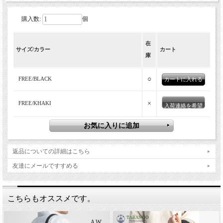
購入数:
個
唯一無二の素材感、時を重ねるほど味わい
在
サイズ/カラー
カート
を増す。タンニン染め帆布のショルダー
庫
トート。
○
FREE/BLACK
×
FREE/KHAKI
入荷連絡を希望
返品についての詳細はこちら
友達にメールですすめる
esperanto(エスペラント)
「MADE IN JAPAN」の本格レザーアイテムブランド、
esperanto(エスペラント)。全ての商品が日本の職人の確かな技術
こちらもオススメです。
でハンドメイドされ、日本が最も得意としている「ハンドメイド
の価値」と革を「育てる楽しさ」を体感させてくれるブランドで