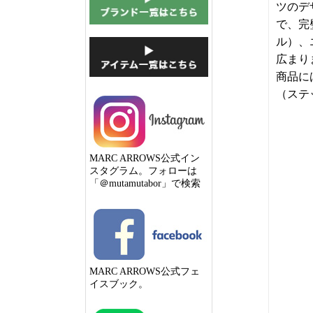
ツのデ
で、完
ル）、
広まり
商品に
（ステ
MARC ARROWS公式イン
スタグラム。フォローは
「＠mutamutabor」で検索
MARC ARROWS公式フェ
イスブック。