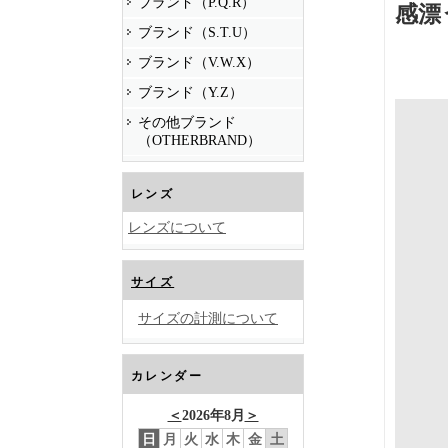
ブランド（P.Q.R）
感漂
ブランド（S.T.U）
ブランド（V.W.X）
ブランド（Y.Z）
その他ブランド
（OTHERBRAND）
レンズ
レンズについて
サイズ
サイズの計測について
カレンダー
＜
2026年8月
＞
日
月
火
水
木
金
土