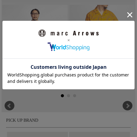
「Perfection（ペルフェクション）」。長年にわたり、イタリアを
代表する名門トラウザーブランドの生産を手掛けてきた背景を持
ち、その確かな技術力は業界内でも高く評価されています。その
豊富な経験を活かし、2003年より自社ブランドをスタート。現在
では世界各国のセレクトショップで展開されています。デイリー
に穿けるカジュアルな構成でありながら、細部にはイタリアファ
クトリーらしい繊細な仕立てを感じさせる一本。美しいシルエッ
トや丁寧な縫製、計算された穿き心地からは、トラウザース作り
に対する深いこだわりが伝わってきます。
LAOTOUR 麻100％ フレンチリネ...
EDDIE BAUER エディーバウアー...
価格:5,440円(税込 5,984円)
価格:8,000円(税込 8,800円)
PICK UP BRAND