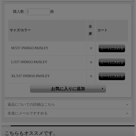
購入数:
個
在
インディゴシャンブレー生地にペイズリ
サイズ/カラー
カート
庫
ー柄をプリントしたオープンカラーシャ
ツ。イタリア生まれなのにアメリカンヴ
○
M/537.INDIGO.PAISLEY
ィンテージ薫る一着です。
○
L/537.INDIGO.PAISLEY
○
XL/537.INDIGO.PAISLEY
返品についての詳細はこちら
友達にメールですすめる
PERFECTION(ペルフェクション)
こちらもオススメです。
1982年、イタリアにて創業したパンツ専業ブランド