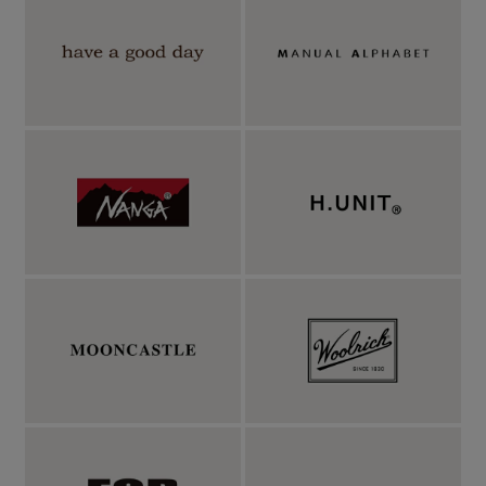
ゆとりあるボクシーシルエットの、ペイズリーシ
ャンブレーシャツ。
インディゴシャンブレー生地に大胆なペイズリー柄を落とし込ん
だ、イタリア生まれのPerfection（ペルフェクション）による半袖
オープンカラーシャツ。パンツ専業ブランドとして培われた確か
な技術は、シャツ作りにも余すことなく反映されています。ゆっ
たりとしたボクシーな身幅に、ストレートにカットされた裾、そ
してヌケ感のある開襟。ラフでリラックス感がありながらも、品
の良い絶妙なバランスが魅力です。袖先にはV字スリットを配
し、軽やかな抜け感を演出。脇部分は生地端が見えないよう二重