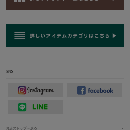
インディゴの奥行きと、ペイズリーの存在感が際
立つシャンブレー生地。
本体に使用しているのは、インディゴ糸を用いて織り上げたコッ
トン100％のインディゴシャンブレー生地。その軽やかで涼しげ
な素材感は、デニムライクな表情を持ちながらも重たさがなく、
春夏でも心地良く着用して頂けます。デニム同様に緯糸へ白糸を
用いることで、独特の霜降り感や奥行きのある色ムラを表現。さ
らに、そこへペイズリー柄を重ねることで、どこかオリエンタル
でヴィンテージ感漂う空気感を演出。派手さがありながらもイン
SNS
ディゴの落ち着いた色味によって程良く馴染み、大人っぽい色気
を感じさせる仕上がりに。着始めはややハリのある質感ですが、
洗いを重ねるごとに柔らかくふんわりとした風合いへと変化。着
込むほどに身体に馴染み、インディゴならではの経年変化も楽し
める素材です。
イタリア生まれでありながら、インディゴシャンブレーにペイズ
リープリントという、どこかアメリカンヴィンテージの空気感を
漂わせる一着です。そしてパンツブランドでありながら、シャツ
お店のトップへ戻る