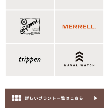
エコバッグとポーチ、合計６個のポケットが配備
された大容量マザーズトート。
OVERLAPCLOTHINGのディレクター稲葉真理恵さんとペンドル
トンがコラボした大容量マザーズトートバッグの三代目がこち
ら。初代を展示会で見かけた時は、マザーズバッグというより普
通にメンズのバッグとしてもかっこいいなと感じたバッグ。そし
て小さなお子様のいる稲葉さんがディレクションしただけあっ
て、ママに嬉しい機能が盛りだくさん。ポケットは合計で６個設
けられていてその全てが子育て中のママに使いやすいサイズ。
A6サイズほどの書類が余裕で入る前後のポケット、外側のサイ
ドポケットはペットボトルなんかも２本スッポリ入り、口もドロ
ーコードで絞れるので脱落も防止できる。内部のポケットも哺乳
瓶、水筒などを入れるのに最適なポケットが２つ。ミルクを飲ん
でいる最中のお子様なんかはこういった液体類の持ち運びが多く
なるもの。そしてエコバッグとポーチも付属されている。さらに
取り外しできるキーフックも設置。トートバッグの持ち手に加
え、ショルダーベルトは長さの調節ができて、両手を開けたいと