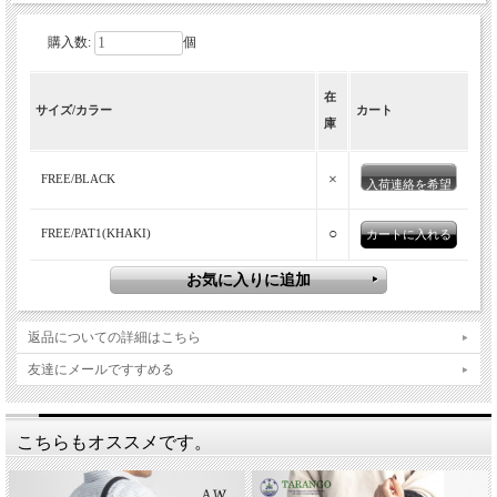
購入数:
個
稲葉真理恵さんとペンドルトンがコラボ
在
した大容量マザーズバッグ。甘すぎない
サイズ/カラー
カート
庫
デザイン・素材感はお父さんが持っても
お洒落にまとまる。
×
FREE/BLACK
入荷連絡を希望
○
FREE/PAT1(KHAKI)
返品についての詳細はこちら
友達にメールですすめる
こちらもオススメです。