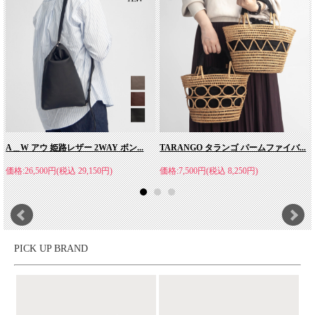
PENDLETON(ペンドルトン)
アメリカの人々が「アメリカの良心」と賛辞を贈る、信頼の
「PENDLETON」は1909年オレゴン州ペンドルトンの町に自社紡
績工場を創業し、ネイティブアメリカン向けのトレーディングブ
A＿W アウ 姫路レザー 2WAY ボン...
TARANGO タランゴ パームファイバ...
ランケットの生産を開始しました。ウールブランケットやシャツ
に代表されるネイティブアメリカン伝統のデザインで大人気のブ
価格:26,500円(税込 29,150円)
価格:7,500円(税込 8,250円)
ランドです。紡績から製品造りまで一貫して伝統的な行程で製造
されるPENDLETONはアメリカの歴史・文化と共に歩み数々の名
品を生んできました。 PENDLETONの歴史は、アメリカ人の持
つ最高の想像力と熱意を証明しています。
PICK UP BRAND
稲葉真理恵(いなばまりえ)
大手セレクトショップのセールスパーソン、プレスを経験後、フ
リーランスとしてキャリアを開始。2020年12月よりファッション
スタイリストとして活躍する水野遼平氏とともにアパレルショッ