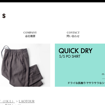
（J.K.L）
>
LAOTOUR