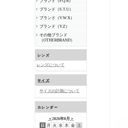
ブランド（P.Q.R）
ブランド（S.T.U）
ブランド（V.W.X）
ブランド（Y.Z）
その他ブランド
（OTHERBRAND）
レンズ
レンズについて
サイズ
サイズの計測について
カレンダー
＜
2026年8月
＞
日
月
火
水
木
金
土