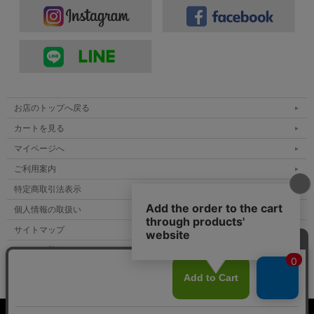
お店のトップへ戻る
カートを見る
マイページへ
ご利用案内
特定商取引法表示
個人情報の取扱い
サイトマップ
■アウター：
KELEN ケレン ワークジャケット セットアップ対
メルマガ登録
応
お問い合わせ
■トップス：
Upscape Audience オーディエンス 2トーンネックT
シャツ
■シューズ：
MERRELL メレル ハイカー スニーカー
表示：スマートフォン｜
PC