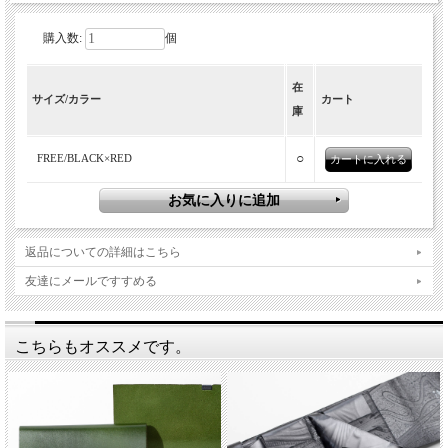
購入数:
個
在
牛革に和紙をボンディングしたエクスク
サイズ/カラー
カート
庫
ルーシブレザーで日本の美を表現した、
袱紗（ふくさ）モチーフの所作の三つ折
○
FREE/BLACK×RED
り財布。
結婚式などでお祝いを包む１枚の布「袱紗（ふくさ）」がモチー
フとなった所作のショートウォレット2.0。和紙の落ち着いた黒
返品についての詳細はこちら
と、目を惹く赤で日本の美を表現したシリーズです。
友達にメールですすめる
こちらもオススメです。