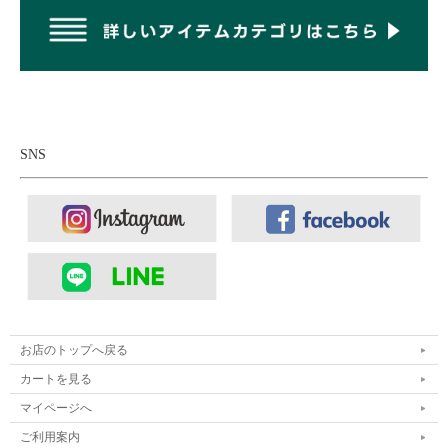
SNS
夜の街を灯す、赤と黒のコントラスト。
牛革に和紙をボンディングした、他にはないエクスクルーシブレ
お店のトップへ戻る
ザー。和紙特有の落ち着いた黒に、提灯を思わせる鮮やかな赤を
効かせることで、力強いコントラストの中に日本ならではの美意
カートを見る
識と品格を宿したデザインに仕上げられています。均一ではない
マイページへ
和紙ならではの表情、そしてどこか温もりを感じる柔らかな手触
ご利用案内
り。工業的な素材にはない不完全さが、どこか懐かしく、心を惹