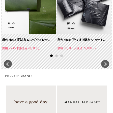
所作 Shosa(ショサ)
所作 shosa 長財布 ロングウォレッ...
所作 shosa 三つ折り財布 ショート...
兵庫県姫路市で一点ごとに作り上げられる、日本のレザーブラン
価格:25,455円(税込 28,000円)
価格:20,000円(税込 22,000円)
ド「所作/ショサ」。結婚式などでお祝いを包む1枚の布「袱紗
（ふくさ）」をモチーフに、贈答品を包む古い様式 「折形」の
折り重なりをデザインに落とし込み、中身を取り出す際の仕草や
動作などの「所作」を 美しくみせるアイテムを展開。この袱紗
シリーズ以外にも、ワンアクションで開閉するCPシリーズもあ
PICK UP BRAND
り、1枚革を折り紙の様に縫わずに折って仕立てる技法が大きな
特徴です。