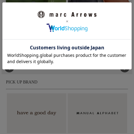
兵庫県姫路市で一点ごとに作り上げられる、日本のレザーブラン
ド「所作/ショサ」。結婚式などでお祝いを包む1枚の布「袱紗
（ふくさ）」をモチーフに、贈答品を包む古い様式 「折形」の
折り重なりをデザインに落とし込み、中身を取り出す際の仕草や
動作などの「所作」を 美しくみせるアイテムを展開。この袱紗
所作 shosa 長財布 ロングウォレッ...
SOPO ソポ ワープロラックス L字フ...
シリーズ以外にも、ワンアクションで開閉するCPシリーズもあ
り、1枚革を折り紙の様に縫わずに折って仕立てる技法が大きな
価格:25,455円(税込 28,000円)
価格:18,000円(税込 19,800円)
特徴です。
PICK UP BRAND