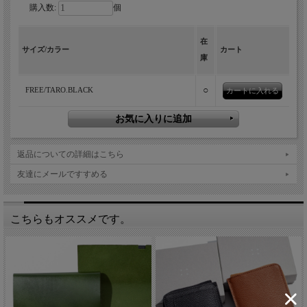
購入数:
個
現代アートを思わせる柄が目を引く所作の三つ折り財布。
結婚式などでお祝いを包む１枚の布「袱紗（ふくさ）」がモチー
在
サイズ/カラー
カート
フとなった所作のショートウォレット2.0。黒地に現代アートの
庫
巨匠を思わせるような柄をデボス加工で施したデザイン。凹凸で
表現されたデザインが目を引くだけでなく手触りも楽しいシリー
○
FREE/TARO.BLACK
ズです。
返品についての詳細はこちら
友達にメールですすめる
こちらもオススメです。
所作 Shosa(ショサ)