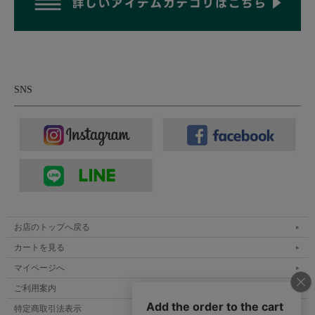
SNS
姫路産の堅牢な牛革に、抽象的ながら力強い凹凸
素材には皮革産業の盛んな兵庫県姫路産の成牛の革である肉厚で
堅牢なステアハイドを1枚革で贅沢に採用。日本の職人が通常の
革よりも時間を掛けて植物由来の成分によって仕上げられる革質
はそのクオリティの高さもお墨付き。革の小傷や毛穴を消すラッ
カー加工などの後加工をあえて行わず革本来の風合いをそのまま
生かし、魅力の1つとしている点もこのアイテムのこだわりで
お店のトップへ戻る
す。
カートを見る
裏側から型押しのエンボス加工を施しているため、閉じていると
きはもちろん、開いたときには柄がよりはっきりと浮かび上が
マイページへ
り、裏も表も楽しめるデザインになっています。丸い部分には思
ご利用案内
わず指をはめたくなり、有機的な線はつい撫でたくなるような魅
特定商取引法表示
力があります。質感そのものも心地よく、手触りでもお楽しみい