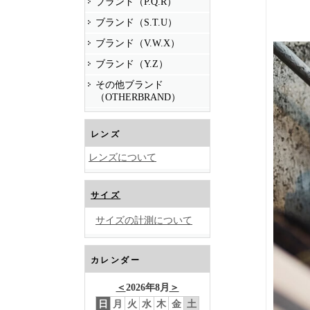
ブランド（P.Q.R）
ブランド（S.T.U）
ブランド（V.W.X）
ブランド（Y.Z）
その他ブランド
（OTHERBRAND）
レンズ
レンズについて
サイズ
サイズの計測について
カレンダー
＜
2026年8月
＞
日
月
火
水
木
金
土