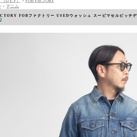
（D.E.F）
>
FOB FACTORY
ー
>
デニム
FACTORY FOBファクトリー USEDウォッシュ スーピマセルビッチデニ