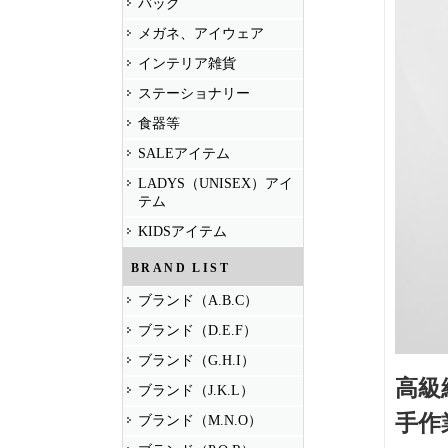
バッグ
メガネ、アイウェア
インテリア雑貨
ステーショナリー
食器等
SALEアイテム
LADYS（UNISEX）アイ
テム
KIDSアイテム
BRAND LIST
ブランド（A.B.C）
ブランド（D.E.F）
ブランド（G.H.I）
高級
ブランド（J.K.L）
手作
ブランド（M.N.O）