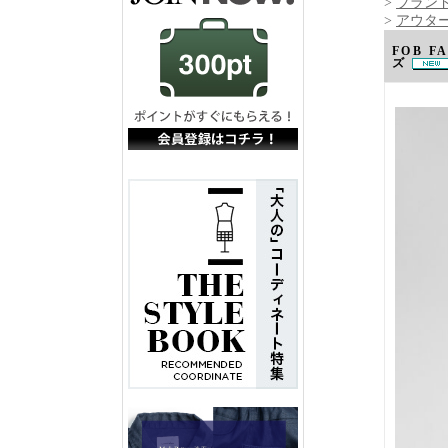
>
ブランド
>
アウタ
FOB 
ズ