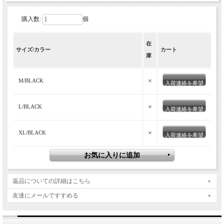
購入数:
個
表地にPERTEX、中綿に羽毛のように柔ら
在
かく暖かいプリマロフト中綿を搭載し
サイズ/カラー
カート
庫
た、キルティングフードジャケット。
×
M/BLACK
入荷連絡を希望
×
L/BLACK
入荷連絡を希望
×
XL/BLACK
入荷連絡を希望
返品についての詳細はこちら
友達にメールですすめる
Marmot(マーモット)