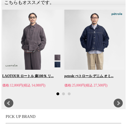
こちらもオススメです。
1974年の設立以来、先進の機能を追求した素材開発と人間工学に
基づくスタイル・カッティングで、極限に挑戦する多くのアルピ
ニストやマウンテンガイド達をアシストしてきた「Marmot(マー
モット)」。世界ではじめてGORE-TEX(R)を採用したスリーピン
グバッグや軽量で暖かいダウンウェアなど、高性能プロダクトを
次々と生み出したことでもその名を知られています。
LAOTOUR ロートル 麻100％ リ...
petrole ぺトロール デニム オミ...
価格:12,800円(税込 14,080円)
価格:25,000円(税込 27,500円)
PICK UP BRAND