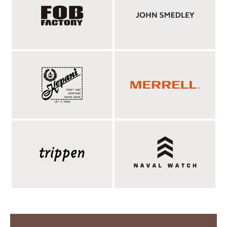
羽毛を超える保温力、柔らかく、暖かい寒冷地用
に開発されたハイクオリティの人工羽毛
「PRIMALOFT」。
中綿に用いているPRIMALOFT®(プリマロフト)は、アメリカ国
軍の要請を受けたALBANY社が開発した、羽毛に代わる画期的な