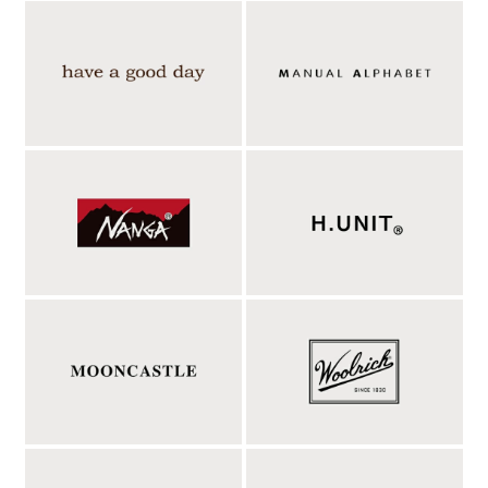
左前の全開ファスナー、ドットボタンの前開きで
温度調整も容易に。
特徴的なのは左前に走る全開ファスナーと、ドットボタンの前開
き。一見プルオーバーのパーカーに見えるのに、ファスナーは全
開にできて着脱は容易だし、ドットボタン開閉による体温調整も
可能という仕様。腰位置のポケットはファスナー開閉により、中
身の脱落も防ぎます。裾にはドローコードを内蔵してあるので、
ギュッと絞って風防＆シルエットに丸みを出すことも可能だし、
シャツやカットソーなどの裾を出してインナーとのレイヤードも
楽しみやすいという寸法。