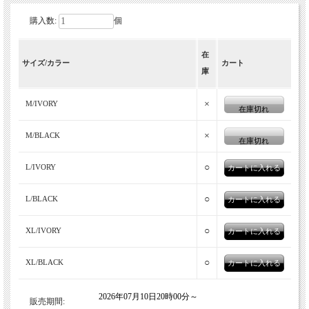
購入数:
個
在
サイズ/カラー
カート
庫
×
M/IVORY
在庫切れ
×
M/BLACK
在庫切れ
○
L/IVORY
○
L/BLACK
○
XL/IVORY
○
XL/BLACK
2026年07月10日20時00分～
販売期間: