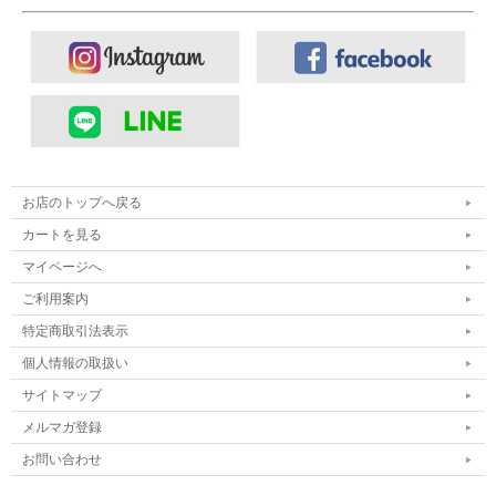
お店のトップへ戻る
カートを見る
マイページへ
ご利用案内
特定商取引法表示
個人情報の取扱い
サイトマップ
■ボトムス：
Upscape Audience オーディエンス 1タック ワイド
バレルイージーパンツ
メルマガ登録
■シューズ：
MALIBU SANDALS マリブサンダルズ ZUMA スラ
お問い合わせ
イドサンダル