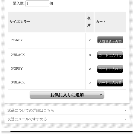
購入数:
個
速乾・通気性が良くベタつきもないドッ
在
トエアを用いたカーディガン。軽量で、
サイズ/カラー
カート
庫
汗をかいても快適な着用感を実現。裾を絞
ってシルエットの変化も楽しめる機能的
×
2/GREY
入荷連絡を希望
な一着です。
○
2/BLACK
○
3/GREY
○
3/BLACK
返品についての詳細はこちら
友達にメールですすめる