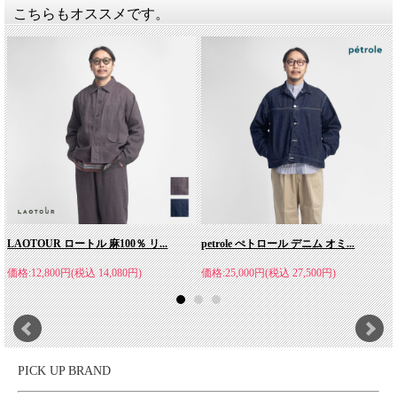
こちらもオススメです。
MANUAL ALPHABET(マニュアルアルファベッ
ト)
MANUAL ALPHABET（マニュアルアルファベット）はシャツを
基本としたメーカー発国産ブランド。MANUAL ALPHABET（マ
ニュアルアルファベット）は"点字"を意味し、 実際に手に取って
商品の良さを確かめて欲しいという想いから名づけられていま
す。メーカーだからこそ、気付くヒントを基にクオリティ、コス
トを大事にし、 高いから良い、安いから悪いでなく、時代の流
れにあった、最適なバランスを探求しています。ディテールとシ
ルエットのデザイン性を兼ね備えることで生まれる「佇まい」を
大事に、「大人が楽しくなるシャツ」を創り続けていきます。
LAOTOUR ロートル 麻100％ リ...
petrole ぺトロール デニム オミ...
価格:12,800円(税込 14,080円)
価格:25,000円(税込 27,500円)
PICK UP BRAND