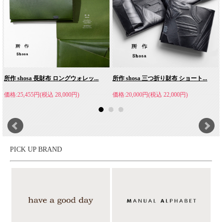
所作 shosa 長財布 ロングウォレッ...
所作 shosa 三つ折り財布 ショート...
価格:25,455円(税込 28,000円)
価格:20,000円(税込 22,000円)
REPRODUCTION OF FOUND(リプロダクション
オブファウンド)
PICK UP BRAND
見つけ出す：FOUND、再現する：REPRODUCTIONをコンセプト
に2016SSよりスタートしたブランド。ミリタリートレーナーシリ
ーズは1950年代～1990年代にかけて数多くの軍用トレーニングシ
ューズを生産していた各国のファクトリーで、ひとつひとつ丁寧
にハンドメイドで生産されています。ロゴやタグには品名、国
名、年代を記載しデザインソースを明かしています。ミリタリー