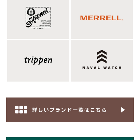
滑らかでキメの細かい高級感溢れるイタリアンカ
ーフレザー。
本体に使用しているのは、キメ細かくて滑らかな高級感あふれる
カーフレザー。そのカーフレザーを表側と内側の2重に使用して
います。カーフレザーは生後6ヵ月以内の子牛の革で、牛革の中
でも最も上質と言われます。そのカーフレザーの特徴は、なんと
いっても繊細さ。繊維の組織が密なので肌目細やかで見た目がた
いへん美しく、柔らかく、仔牛なので傷が少ないのも特徴です。
ネックレス感覚で使用しても良いし、ミニ財布として使っても良
いアイテムです。ミリタリー出自のドッグタグモチーフというの
が、個人的には魅力に感じましたし、これが琴線に触れる方も多
いかと思います。是非ご検討ください。