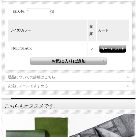
購入数:
個
イタリア軍のドッグタグをモチーフに製
在
作されたミニ財布。
サイズ/カラー
カート
庫
1980年代にかけてイタリア軍で採用されていたステンレス製のド
ッグタグを、ポケットウォレットにモディファイドしたのがこち
○
FREE/BLACK
らの「ITALIAN MILITARY DOG TAG」110EGL。戦死や負傷時
に、迅速に身元確認ができるための身分識別票であるドッグタグ
を、首掛けの財布にしたというのがリプロダクションオブファウ
ンドらしくておもしろい。製作しているのは、イタリア・フィレ
返品についての詳細はこちら
ンツェにある老舗ファクトリー。誰もが知るスーパーブランドの
友達にメールですすめる
革製品も手掛ける、由緒正しく腕の良いファクトリーなだけあっ
て製品の仕上がりも非常に良いのです。フロントにフラップ付き
のメイン収納があり、裏側に大き目の収納部とカードスロットが
こちらもオススメです。
2つ設けられています。紙幣やコインなどはフロントのフラップ
収納に、カード類は裏側に収納できるような作りに。コードは取
り外しできるので、首掛け財布だけではなく手持ち財布としても
使用可能という2WAY仕様。